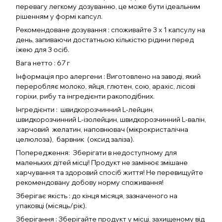
перевагу легкому дозуванню, це може бути ідеальним
рішенням у формі капсул.
Рекомендоване дозування : споживайте 3 х 1 капсулу на
день, запиваючи достатньою кількістю рідини перед
їжею для 3 осіб.
Вага нетто : 67 г
Інформація про алергени : Виготовлено на заводі, який
переробляє молоко, яйця, глютен, сою, арахіс, лісові
горіхи, рибу та інгредієнти ракоподібних.
Інгредієнти : швидкорозчинний L-лейцин,
швидкорозчинний L-ізолейцин, швидкорозчинний L-валін,
харчовий желатин, наповнювач (мікрокристалічна
целюлоза), барвник (оксид заліза).
Попередження: Зберігати в недоступному для
маленьких дітей місці! Продукт не замінює змішане
харчування та здоровий спосіб життя! Не перевищуйте
рекомендовану добову норму споживання!
Зберігає якість : до кінця місяця, зазначеного на
упаковці (місяць/рік).
Зберігання : Зберігайте продукт у місці, захищеному від