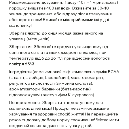
Рекомендоване дозування: 1 дозу (10 г – 1 мірна ложка)
порошку змішати з 400 мл води. Вживайте за 30-40
хвилин до тренування, або відразу після тренування,
або перед сном! Вживайте між прийомами їжі у дні
відпочинку!
Зберігає якість: до кінця місяця, зазначеного на
упаковці (місяць/рік).
Зберігання: Зберігайте продукт у захищеному від
сонячного світла та інших джерел тепла місці при
температурі від 6 до 26 °C і при відносній вологості
повітря 65%!
Інгредієнти (апельсиновий сік): комплексна суміш BCAA
(L-валін, L-лейцин, L-ізолейцин), мальтодекстрин,
регулятор кислотності (лимонна кислота),
ароматизатори, барвники (бета-каротин),
підсолоджувачі (ацесульфам К, сукралоза)
Попередження: Зберігати в недоступному для
маленьких дітей місці! Продукт не замінює змішане
харчування та здоровий спосіб життя! Не перевищуйте
рекомендовану добову норму споживання! *Може мати
шкідливий вплив на діяльність і увагу дітей.