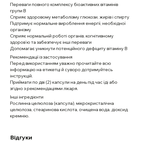
Переваги повного комплексу біоактивних вітамінів
групи B
Сприяє здоровому метаболізму глюкози, жирів і спирту
Підтримує нормальне вироблення енергії, необхідної
організму
Сприяє нормальній роботі органів, когнітивному
здоров’ю та забезпечує інші переваги
Допомагає уникнути потенційного дефіциту вітаміну В
Рекомендації із застосування
Перед використанням уважно прочитайте всю
інформацію на етикетці й суворо дотримуйтесь
інструкцій.
Приймати по дві (2) капсули на день під час їді або
згідно з рекомендаціями лікаря.
Інші інгредієнти
Рослинна целюлоза (капсула), мікрокристалічна
целюлоза, стеаринова кислота, очищена вода, діоксид
кремнію.
Відгуки