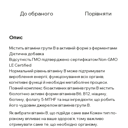
До обраного
Порівняти
Опис
Містить вітаміни групи B в активній формі з ферментами
Дієтична добавка
Відсутність ГМО підтверджено сертифікатом Non-GMO
LE Certified
Нормальний рівень вітаміну B може підтримувати
вироблення енергії, функціонування всіх органів,
когнітивні функції й необхідні метаболічні процеси.
Повний комплекс біоактивних вітамінів групи B містить
біологічно активні форми вітамінів B6, B12, ніацину,
біотину, фолату 5-MTHF та інші інгредієнти, що робить
його чудовим джерелом вітамінів групи B.
Як вибрати вітамін B, що підійде саме вам Кожен тип по-
різному впливає на ваше здоров’я, тому важливо
отримувати саме те, що необхідно організму.