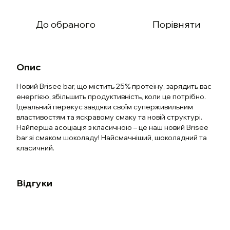
До обраного
Порівняти
Опис
Новий Brisee bar, що містить 25% протеїну, зарядить вас
енергією, збільшить продуктивність, коли це потрібно.
Ідеальний перекус завдяки своїм суперживильним
властивостям та яскравому смаку та новій структурі.
Найперша асоціація з класичною – це наш новий Brisee
bar зі смаком шоколаду! Найсмачніший, шоколадний та
класичний.
Відгуки