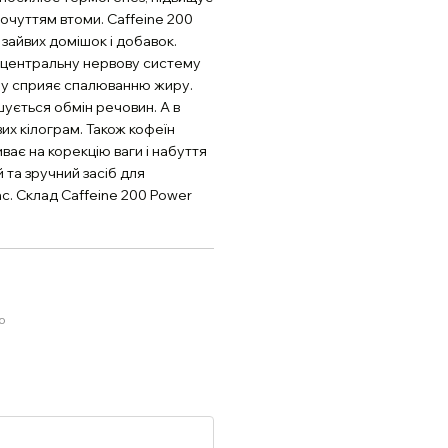
очуттям втоми. Caffeine 200
 зайвих домішок і добавок.
є центральну нервову систему
ну сприяє спалюванню жиру.
ується обмін речовин. А в
их кілограм. Також кофеїн
ває на корекцію ваги і набуття
 та зручний засіб для
с. Склад Caffeine 200 Power
ю