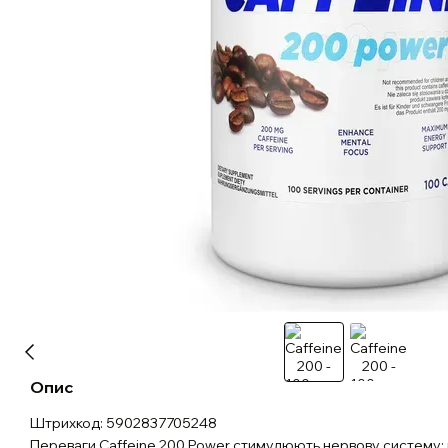
Опис
Штрихкод: 5902837705248
Переваги Caffeine 200 Power стимулюють нервову систему;