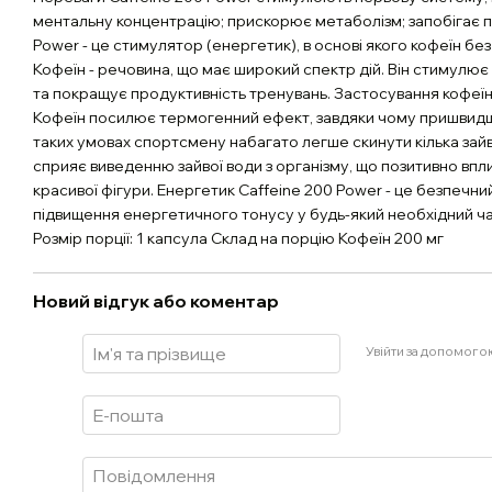
ментальну концентрацію; прискорює метаболізм; запобігає п
Power - це стимулятор (енергетик), в основі якого кофеїн без
Кофеїн - речовина, що має широкий спектр дій. Він стимулю
та покращує продуктивність тренувань. Застосування кофеї
Кофеїн посилює термогенний ефект, завдяки чому пришвидш
таких умовах спортсмену набагато легше скинути кілька зайв
сприяє виведенню зайвої води з організму, що позитивно впли
красивої фігури. Енергетик Caffeine 200 Power - це безпечний
підвищення енергетичного тонусу у будь-який необхідний ча
Розмір порції: 1 капсула Склад на порцію Кофеїн 200 мг
Новий відгук або коментар
Увійти за допомого