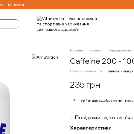
та
Контакти
Головна
Каталог
Передтренувал
Caffeine 200 - 1
Немає в наявності
Написати відгук
235 грн
%
Увійти
для відображення нако
Повідомити, коли з'я
Характеристики