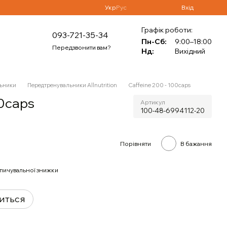
Укр
Рус
Вхід
Графік роботи:
093-721-35-34
Пн-Сб:
9:00–18:00
Передзвонити вам?
Нд:
Вихідний
ьники
Передтренувальники Allnutrition
Caffeine 200 - 100caps
00caps
Артикул
100-48-6994112-20
Порівняти
В бажання
пичувальної знижки
виться