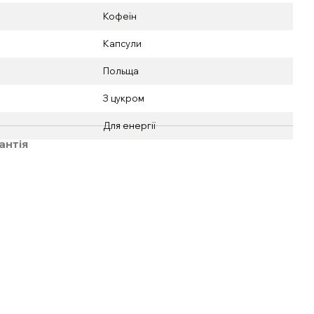
Кофеїн
Капсули
Польща
З цукром
Для енергії
антія