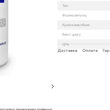
Тип
Форма випуску
Країна виробник
Вміст цукру
Ціль
Доставка
Оплата
Гар
 посилює термогенез; підвищує