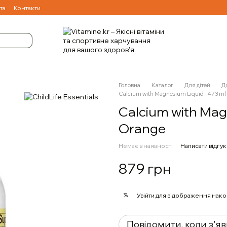
та
Контакти
Головна
Каталог
Для дітей
Дл
Calcium with Magnesium Liquid - 473 m
Calcium with Mag
Orange
Немає в наявності
Написати відгук
879 грн
%
Увійти
для відображення нако
Повідомити, коли з'я