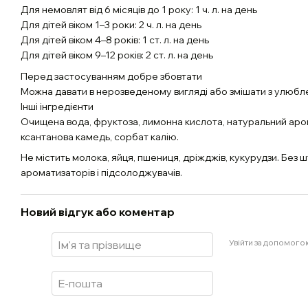
Для немовлят від 6 місяців до 1 року: 1 ч. л. на день
Для дітей віком 1–3 роки: 2 ч. л. на день
Для дітей віком 4–8 років: 1 ст. л. на день
Для дітей віком 9–12 років: 2 ст. л. на день
Перед застосуванням добре збовтати
Можна давати в нерозведеному вигляді або змішати з улюб
Інші інгредієнти
Очищена вода, фруктоза, лимонна кислота, натуральний аро
ксантанова камедь, сорбат калію.
Не містить молока, яйця, пшениця, дріжджів, кукурудзи. Без ш
ароматизаторів і підсолоджувачів.
Новий відгук або коментар
Увійти за допомого