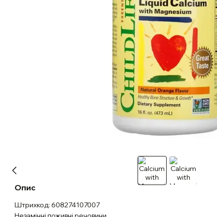
Опис
Штрихкод: 608274107007
Незамінні поживні речовини