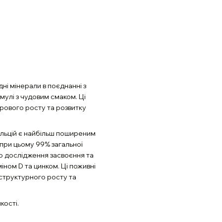
ідні мінерали в поєднанні з
мулі з чудовим смаком. Ці
рового росту та розвитку
альцій є найбільш поширеним
, при цьому 99% загальної
ого дослідження засвоєння та
іном D та цинком. Ці поживні
структурного росту та
кості.