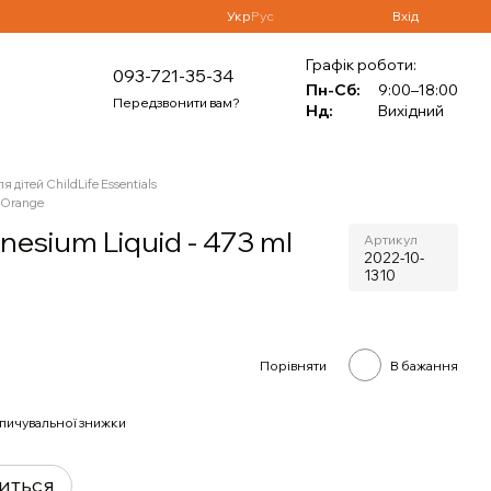
Укр
Рус
Вхід
Графік роботи:
093-721-35-34
Пн-Сб:
9:00–18:00
Передзвонити вам?
Нд:
Вихідний
я дітей ChildLife Essentials
l Orange
nesium Liquid - 473 ml
Артикул
2022-10-
1310
Порівняти
В бажання
пичувальної знижки
виться