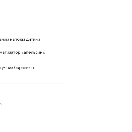
леним напоєм дитини
матизатор «апельсин»,
тучних барвників,
ю