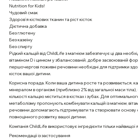
Nutrition for Kids!
Чудовий смак
Здоров’я кісткових тканин та ріст кісток
Дієтична добавка
Без глютену
Без казеїну
Без спирту
Рідкий кальцій від ChildLife з магнієм забезпечує ці два необх
вітаміном D і цинком у збалансованій, добре засвоюваній фор
першочергові поживні речовини необхідні для підтримки здо
кісток вашої дитини.
Корисна порада. Коли ваша дитина росте та розвивається, к
мінералом в організмі (приблизно 2% від загальної маси тіла)
кількості кальцію міститься в кістках і зубах. Для оптимальн
метаболізму пропонують комбінувати кальцій із магнієм, вітам
речовини допомагають підтримувати та створювати основу 
повноцінного розвитку вашої дитини.
Компанія ChildLife використовує інгредієнти тільки найвищої я
Рекомендації із застосування