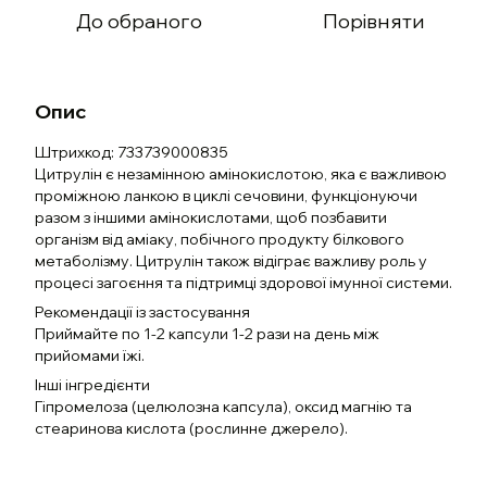
До обраного
Порівняти
Опис
Штрихкод: 733739000835
Цитрулін є незамінною амінокислотою, яка є важливою
проміжною ланкою в циклі сечовини, функціонуючи
разом з іншими амінокислотами, щоб позбавити
організм від аміаку, побічного продукту білкового
метаболізму. Цитрулін також відіграє важливу роль у
процесі загоєння та підтримці здорової імунної системи.
Рекомендації із застосування
Приймайте по 1-2 капсули 1-2 рази на день між
прийомами їжі.
Інші інгредієнти
Гіпромелоза (целюлозна капсула), оксид магнію та
стеаринова кислота (рослинне джерело).