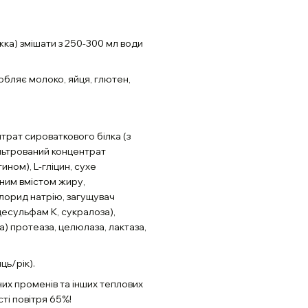
жка) змішати з 250-300 мл води
обляє молоко, яйця, глютен,
трат сироваткового білка (з
льтрований концентрат
ином), L-гліцин, сухе
ним вмістом жиру,
хлорид натрію, загущувач
ацесульфам К, сукралоза),
) протеаза, целюлаза, лактаза,
ць/рік).
них променів та інших теплових
сті повітря 65%!