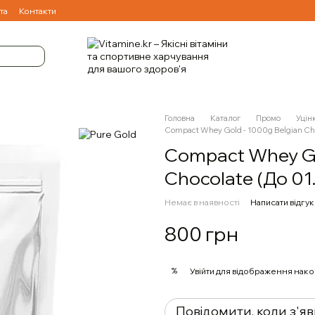
та
Контакти
Головна
Каталог
Промо
Уцін
Compact Whey Gold - 1000g Belgian Cho
Compact Whey Go
Chocolate (До 01
Немає в наявності
Написати відгук
800 грн
%
Увійти
для відображення нако
Повідомити, коли з'я