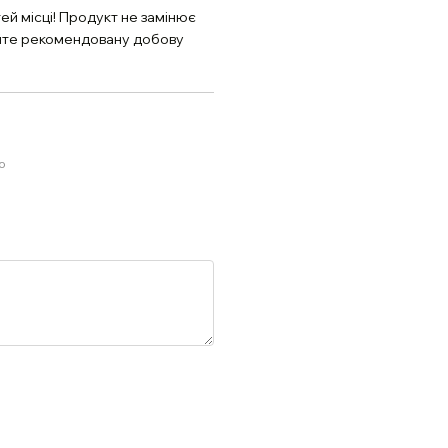
й місці! Продукт не замінює
уйте рекомендовану добову
ю