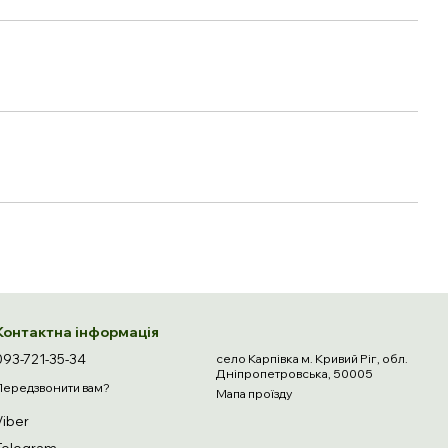
Контактна інформація
093-721-35-34
село Карпівка м. Кривий Ріг, обл.
Дніпропетровська, 50005
Передзвонити вам?
Мапа проїзду
Viber
Telegram