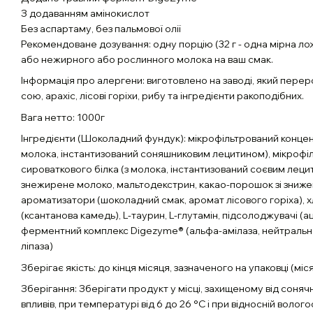
З додаванням амінокислот
Без аспартаму, без пальмової олії
Рекомендоване дозування: одну порцію (32 г - одна мірна ло
або нежирного або рослинного молока на ваш смак.
Інформація про алергени: виготовлено на заводі, який перер
сою, арахіс, лісові горіхи, рибу та інгредієнти ракоподібних.
Вага нетто: 1000г
Інгредієнти (Шоколадний фундук): мікрофільтрований концен
молока, інстантизований соняшниковим лецитином), мікрофі
сироваткового білка (з молока, інстантизований соєвим лецит
знежирене молоко, мальтодекстрин, какао-порошок зі зниже
ароматизатори (шоколадний смак, аромат лісового горіха), 
(ксантанова камедь), L-таурин, L-глутамін, підсолоджувачі (
ферментний комплекс Digezyme® (альфа-амілаза, нейтральна
ліпаза)
Зберігає якість: до кінця місяця, зазначеного на упаковці (міся
Зберігання: Зберігати продукт у місці, захищеному від соняч
впливів, при температурі від 6 до 26 °C і при відносній волого