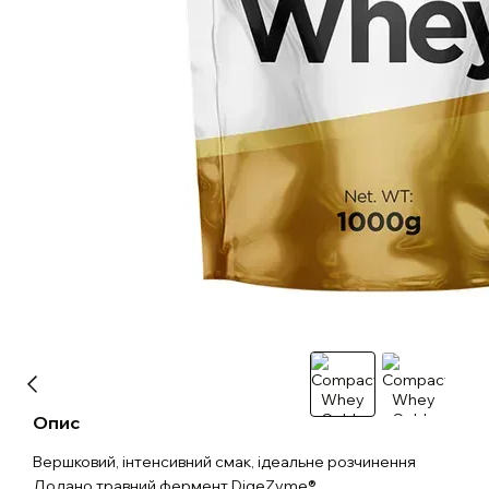
Опис
Вершковий, інтенсивний смак, ідеальне розчинення
Додано травний фермент DigeZyme®