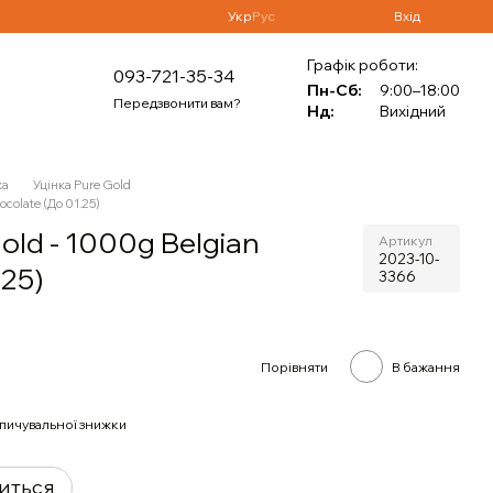
Укр
Рус
Вхід
Графік роботи:
093-721-35-34
Пн-Сб:
9:00–18:00
Передзвонити вам?
Нд:
Вихідний
ка
Уцінка Pure Gold
colate (До 01.25)
ld - 1000g Belgian
Артикул
2023-10-
.25)
3366
Порівняти
В бажання
пичувальної знижки
виться