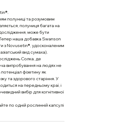
in®.
ням полуниці та розумовим
вляється, полуниця багата на
 дослідження, може бути
у. Тепер наша добавка Swanson
аги з Novusetin®, удосконаленим
азіатський вид сумаха).
досліджень Солка, де
оча випробування на людях не
 потенціал фізетину як
ку та здорового старіння. У
ходиться на передньому краї, і
очевидний вибір для когнітивної
йте по одній рослинній капсулі