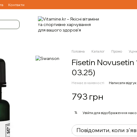
та
Контакти
Головна
Каталог
Промо
Уцін
Fisetin Novuseti
03.25)
Немає в наявності
Написати відгук
793 грн
%
Увійти
для відображення нако
Повідомити, коли з'я