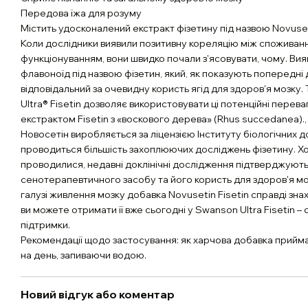
Передова їжа для розуму
Містить удосконалений екстракт фізетину під назвою Novuset
Коли дослідники виявили позитивну кореляцію між споживан
функціонуванням, вони швидко почали з'ясовувати, чому. Вия
флавоноїд під назвою фізетин, який, як показують попередні
відповідальний за очевидну користь ягід для здоров'я мозк
Ultra® Fisetin дозволяє використовувати ці потенційні перев
екстрактом Fisetin з «воскового дерева» (Rhus succedanea)., 
Новосетін виробляється за ліцензією Інституту біологічних 
проводиться більшість захоплюючих досліджень фізетину. Х
проводилися, недавні доклінічні дослідження підтверджують
сенотерапевтичного засобу та його користь для здоров'я моз
галузі живлення мозку добавка Novusetin Fisetin справді зна
ви можете отримати її вже сьогодні у Swanson Ultra Fisetin – 
підтримки.
Рекомендації щодо застосування: як харчова добавка прийма
на день, запиваючи водою.
Новий відгук або коментар