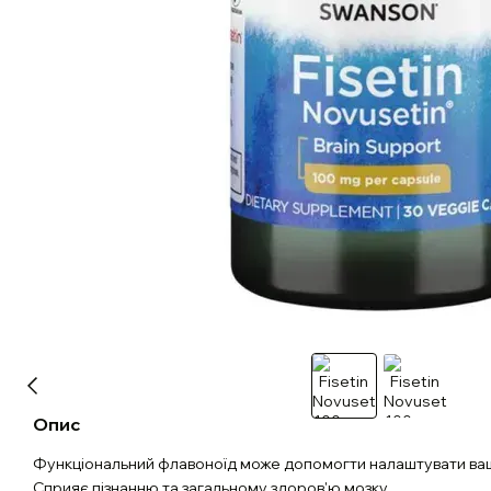
Опис
Функціональний флавоноїд може допомогти налаштувати ва
Сприяє пізнанню та загальному здоров'ю мозку