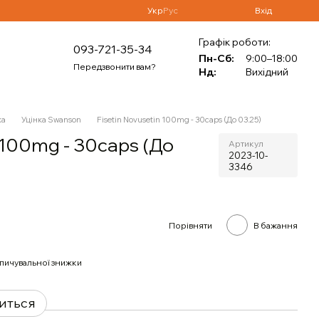
Укр
Рус
Вхід
Графік роботи:
093-721-35-34
Пн-Сб:
9:00–18:00
Передзвонити вам?
Нд:
Вихідний
ка
Уцінка Swanson
Fisetin Novusetin 100mg - 30caps (До 03.25)
n 100mg - 30caps (До
Артикул
2023-10-
3346
Порівняти
В бажання
пичувальної знижки
виться