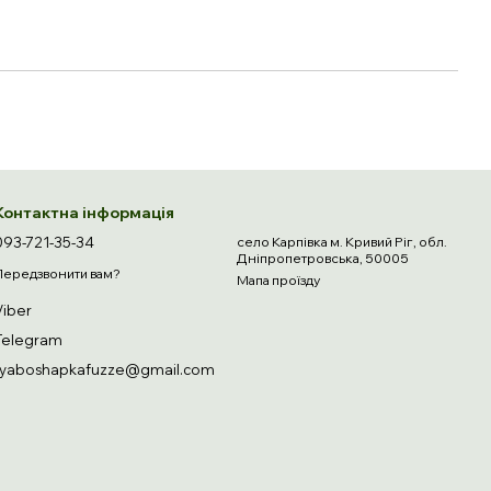
Контактна інформація
093-721-35-34
село Карпівка м. Кривий Ріг, обл.
Дніпропетровська, 50005
Передзвонити вам?
Мапа проїзду
Viber
Telegram
ryaboshapkafuzze@gmail.com