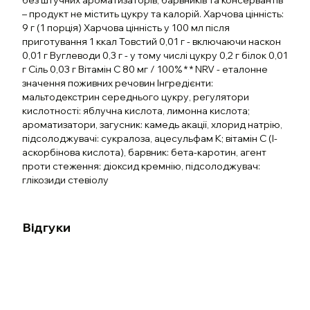
без штучних ароматизаторів, барвників та консервантів
– продукт не містить цукру та калорій. Харчова цінність:
9 г (1 порція) Харчова цінність у 100 мл після
приготування 1 ккал Товстий 0,01 г - включаючи наскон
0,01 г Вуглеводи 0,3 г - у тому числі цукру 0,2 г білок 0,01
г Сіль 0,03 г Вітамін С 80 мг / 100% * * NRV - еталонне
значення поживних речовин Інгредієнти:
мальтодекстрин середнього цукру, регулятори
кислотності: яблучна кислота, лимонна кислота;
ароматизатори, загусник: камедь акації, хлорид натрію,
підсолоджувачі: сукралоза, ацесульфам К; вітамін С (l-
аскорбінова кислота), барвник: бета-каротин, агент
проти стеження: діоксид кремнію, підсолоджувач:
глікозиди стевіолу
Відгуки