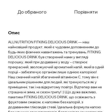
До обраного
Порівняти
Опис
ALLNUTRITION FITKING DELICIOUS DRINK — наш
найновіший продукт, який є чудовим доповненням до
будь-яких фізичних навантажень та тренувань. FITKING
DELICIOUS DRINK був створений нами у вигляді
порошку, який при додаванні у воду – створює
прекрасний, зволожуючий ароматний напій, який в одній
порції – забезпечує організм лише однією калорією!
Наш смачний напій збагачений вітаміном С, тому він є
ідеальним рішенням для людей, які тренуються як у
приміщенні, так і на відкритому повітрі. Відтепер вам не
страшна ні зима, ні сезон грипу! :) Що дуже важливо,
пакетики FITKING DELICIOUS DRINK, що освіжають з
фруктовим смаком, є напоями без калорій, з
додаванням глікозидів стевії. Ідеальна формула напою