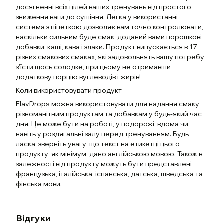
досягненні всіх цілей ваших тренувань від простого
зниження ваги до сушіння. Легка у використанні
система з піпеткою дозволяє вам точно контролювати,
наскільки сильним буде смак, доданий вами порошкові
добавки, каші, кава і злаки. Продукт випускається в 17
різних смакових смаках, які задовольнять вашу потребу
з'їсти щось солодке, при цьому не отримавши
додаткову порцію вуглеводів і жирів!
Коли використовувати продукт
FlavDrops можна використовувати для надання смаку
різноманітним продуктам та добавкам у будь-який час
дня. Це може бути на роботі, у подорожі, вдома чи
навіть у роздягальні залу перед тренуванням. Будь
ласка, зверніть увагу, що текст на етикетці цього
продукту, як мінімум, дано англійською мовою. Також в
залежності від продукту можуть бути представлені
французька, італійська, іспанська, датська, шведська та
фінська мови.
Відгуки