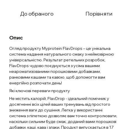
До обраного
Порівняти
Опис
Огляд продукту Myprotein FlavDrops – це унікальна
система надання натурального смаку з неймовірною
універсальністю. Результат ретельних розробок,
FlavDrops чудово поєднується з усіма вашими
неароматизованими порошковими добавками,
ранковими кашами та кавою, щоб допомогти вам
енергійно розпочати день!
Які ключові переваги продукту
Не містить калорій, FlavDrop - ідеальний помічник у
досягненні всіх цілей ваших тренувань від простого
зниження ваги до сушіння. Легка у використанні
система з піпеткою дозволяє вам точно контролювати,
наскільки сильним буде смак, доданий вами порошкові
добавки, каші, кава і злаки. Продукт випускається в 17