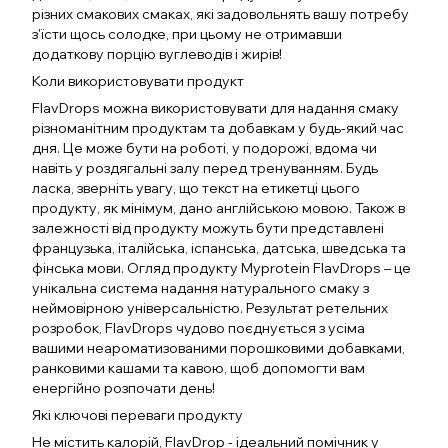
різних смакових смаках, які задовольнять вашу потребу
з'їсти щось солодке, при цьому не отримавши
додаткову порцію вуглеводів і жирів!
Коли використовувати продукт
FlavDrops можна використовувати для надання смаку
різноманітним продуктам та добавкам у будь-який час
дня. Це може бути на роботі, у подорожі, вдома чи
навіть у роздягальні залу перед тренуванням. Будь
ласка, зверніть увагу, що текст на етикетці цього
продукту, як мінімум, дано англійською мовою. Також в
залежності від продукту можуть бути представлені
французька, італійська, іспанська, датська, шведська та
фінська мови. Огляд продукту Myprotein FlavDrops – це
унікальна система надання натурального смаку з
неймовірною універсальністю. Результат ретельних
розробок, FlavDrops чудово поєднується з усіма
вашими неароматизованими порошковими добавками,
ранковими кашами та кавою, щоб допомогти вам
енергійно розпочати день!
Які ключові переваги продукту
Не містить калорій, FlavDrop - ідеальний помічник у