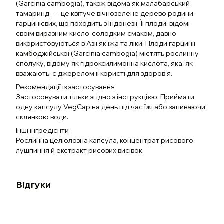
(Garcinia cambogia), також відома як малабарський
тамаринд, — це квітуче вічнозелене дерево родини
гарцинієвих, що походить з Індонезії. Її плоди, відомі
своїм виразним кисло-солодким смаком, давно
використовуються в Азії як їжа та ліки. Плоди гарцинії
камбоджійської (Garcinia cambogia) містять рослинну
сполуку, відому як гідроксилимонна кислота, яка, як
вважають, є джерелом її користі для здоров’я.
Рекомендації із застосування
Застосовувати тільки згідно з інструкцією. Приймати
одну капсулу VegCap на день під час їжі або запиваючи
склянкою води.
Інші інгредієнти
Рослинна целюлозна капсула, концентрат рисового
лушпиння й екстракт рисових висівок.
Відгуки