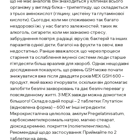
що не має аналогів. Він знаходиться у клітинах всього
організму у вигляді білка – трипептиду, що складається
з трьох амінокислот (гліцину, цистеїну та глутамінової
кислоти). Сьогодні, коли ми споживаємо так багато
нездорової їжі, у нас багато залежностей, таких як
алкоголь, сигарети, коли ми зазнаємо стресу,
забруднення повітря, радіації, вірусів, бактерій та інших
паразитів однієї дієти, багатої на фрукти та овочі, вже
недостатньо. Раніше вважалося, що через процеси
старіння та ослаблення імунної системи люди старше
п'ятдесяти більш вразливі для хвороб. Однак нещодавні
дослідження показують, що рівень GSH може почати
знижуватися вже після двадцяти років MEX GSH 600 –
продукт, який важко ігнорувати, оскільки він допомагає
запобігти безлічі захворювань та дає безліч переваг у
повсякденному житті. З MEX завжди можна домогтися
більшого! Склад в одній порції – 2 таблетки: Глутатіон
(відновлена форма) – 600 мг Інші інгредієнти:
Мікрокристалічна целюлоза, амілум Pregelatinisatum,
карбоксиметилкрохмаль натрію, магнію стеарат,
діоксид кремнію, покриття (поліетиленгліколь).
Рекомендації щодо застосування: Приймайте по 2
таблетки на день.