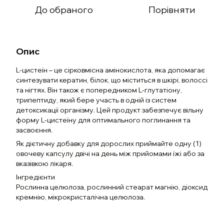
До обраного
Порівняти
Опис
L-цистеїн – це сірковмісна амінокислота, яка допомагає
синтезувати кератин, білок, що міститься в шкірі, волоссі
та нігтях. Він також є попередником L-глутатіону,
трипептиду, який бере участь в одній із систем
детоксикації організму. Цей продукт забезпечує вільну
форму L-цистеїну для оптимального поглинання та
засвоєння.
Як дієтичну добавку для дорослих приймайте одну (1)
овочеву капсулу двічі на день між прийомами їжі або за
вказівкою лікаря.
Інгредієнти
Рослинна целюлоза, рослинний стеарат магнію, діоксид
кремнію, мікрокристалічна целюлоза.