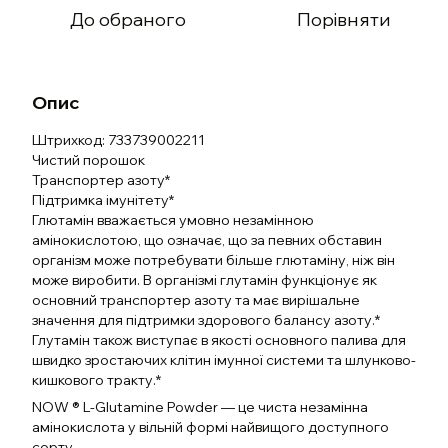
До обраного
Порівняти
Опис
Штрихкод: 733739002211
Чистий порошок
Транспортер азоту*
Підтримка імунітету*
Глютамін вважається умовно незамінною
амінокислотою, що означає, що за певних обставин
організм може потребувати більше глютаміну, ніж він
може виробити. В організмі глутамін функціонує як
основний транспортер азоту та має вирішальне
значення для підтримки здорового балансу азоту.*
Глутамін також виступає в якості основного палива для
швидко зростаючих клітин імунної системи та шлунково-
кишкового тракту.*
NOW ® L-Glutamine Powder — це чиста незамінна
амінокислота у вільній формі найвищого доступного
сорту.