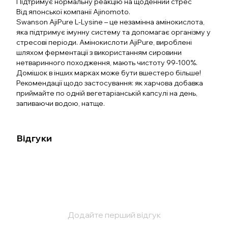
Підтримує нормальну реакцію на щоденний стрес
Від японської компанії Ajinomoto.
Swanson AjiPure L-Lysine – це незамінна амінокислота,
яка підтримує імунну систему та допомагає організму у
стресові періоди. Амінокислоти AjiPure, вироблені
шляхом ферментації з використанням сировини
нетваринного походження, мають чистоту 99-100%.
Домішок в інших марках може бути вшестеро більше!
Рекомендації щодо застосування: як харчова добавка
приймайте по одній вегетаріанській капсулі на день,
запиваючи водою, натще.
Відгуки
Додайте перший відгук