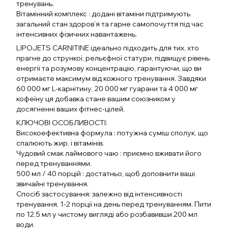
тренувань.
Вітамінний комплекс : додані вітаміни підтримують
загальний стан здоров’я та гарне самопочуття під час
інтенсивних фізичних навантажень.
LIPOJETS CARNITINE ідеально підходить для тих, хто
прагне до стрункої, рельєфної статури, підвищує рівень
енергії та розумову концентрацію, гарантуючи, що ви
отримаєте максимум від кожного тренування. Завдяки
60 000 мг L-карнітину, 20 000 мг гуарани та 4 000 мг
кофеїну ця добавка стане вашим союзником у
досягненні ваших фітнес-цілей.
КЛЮЧОВІ ОСОБЛИВОСТІ:
Високоефективна формула : потужна суміш сполук, що
спалюють жир, і вітамінів.
Чудовий смак лаймового чаю : приємно вживати його
перед тренуваннями.
500 мл / 40 порцій : достатньо, щоб доповнити ваші
звичайні тренування.
Спосіб застосування: залежно від інтенсивності
тренування, 1-2 порції на день перед тренуванням. Пити
по 12,5 мл у чистому вигляді або розбавивши 200 мл
води.