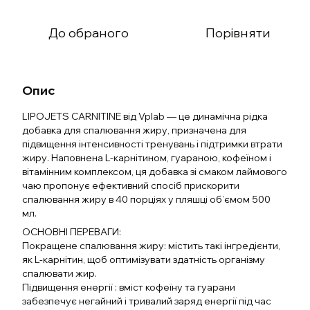
До обраного
Порівняти
Опис
LIPOJETS CARNITINE від Vplab — це динамічна рідка
добавка для спалювання жиру, призначена для
підвищення інтенсивності тренувань і підтримки втрати
жиру. Наповнена L-карнітином, гуараною, кофеїном і
вітамінним комплексом, ця добавка зі смаком лаймового
чаю пропонує ефективний спосіб прискорити
спалювання жиру в 40 порціях у пляшці об’ємом 500
мл.
ОСНОВНІ ПЕРЕВАГИ:
Покращене спалювання жиру: містить такі інгредієнти,
як L-карнітин, щоб оптимізувати здатність організму
спалювати жир.
Підвищення енергії : вміст кофеїну та гуарани
забезпечує негайний і тривалий заряд енергії під час