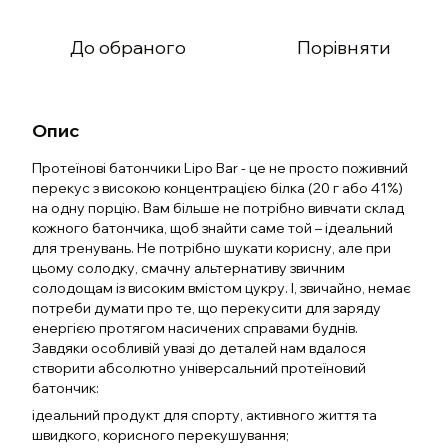
До обраного
Порівняти
Опис
Протеїнові батончики Lipo Bar - це не просто поживний
перекус з високою концентрацією білка (20 г або 41%)
на одну порцію. Вам більше не потрібно вивчати склад
кожного батончика, щоб знайти саме той – ідеальний
для тренувань. Не потрібно шукати корисну, але при
цьому солодку, смачну альтернативу звичним
солодощам із високим вмістом цукру. І, звичайно, немає
потреби думати про те, що перекусити для заряду
енергією протягом насичених справами буднів.
Завдяки особливій увазі до деталей нам вдалося
створити абсолютно універсальний протеїновий
батончик:
ідеальний продукт для спорту, активного життя та
швидкого, корисного перекушування;