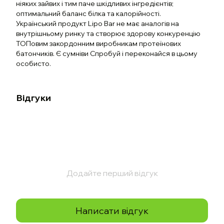
ніяких зайвих і тим паче шкідливих інгредієнтів;
оптимальний баланс білка та калорійності.
Український продукт Lipo Bar не має аналогів на
внутрішньому ринку та створює здорову конкуренцію
ТОПовим закордонним виробникам протеїнових
батончиків. Є сумніви Спробуй і переконайся в цьому
особисто.
Відгуки
Додайте перший відгук
Написати відгук