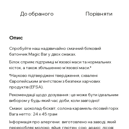
До обраного
Порівняти
Опис
Спробуйте наш надзвичайно смачний білковий
батончик Magic Bar у двох смаках.
Білок сприяє підтримці м’язової маси та нормальних
кісток, а також збільшенню м’язової маси.*
*Науково підтверджені твердження, схвалені
Європейським агентством з безпеки харчових
продуктів (EFSA).
Рекомендації щодо дозування : це може бути ідеальним
вибором у будь-який час доби, коли завгодно!
Смаки: шоколад-бісквіт, солона карамель-лісовий горіх
Вага нетто: 24 х 45 грам
Інформація про алергени: виготовлено на заводі, який
переробляє молоко, яйця, глютен, сою, арахіс, лісові