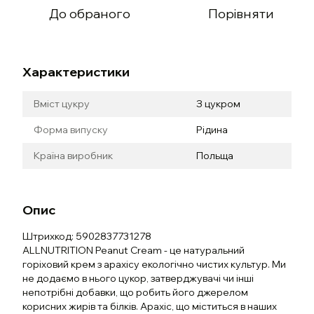
До обраного
Порівняти
Характеристики
Вміст цукру
З цукром
Форма випуску
Рідина
Країна виробник
Польща
Опис
Штрихкод: 5902837731278
ALLNUTRITION Peanut Cream - це натуральний
горіховий крем з арахісу екологічно чистих культур. Ми
не додаємо в нього цукор, затверджувачі чи інші
непотрібні добавки, що робить його джерелом
корисних жирів та білків. Арахіс, що міститься в наших