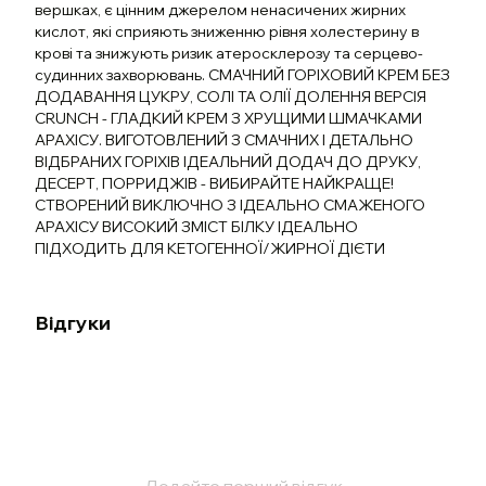
вершках, є цінним джерелом ненасичених жирних
кислот, які сприяють зниженню рівня холестерину в
крові та знижують ризик атеросклерозу та серцево-
судинних захворювань. СМАЧНИЙ ГОРІХОВИЙ КРЕМ БЕЗ
ДОДАВАННЯ ЦУКРУ, СОЛІ ТА ОЛІЇ ДОЛЕННЯ ВЕРСІЯ
CRUNCH - ГЛАДКИЙ КРЕМ З ХРУЩИМИ ШМАЧКАМИ
АРАХІСУ. ВИГОТОВЛЕНИЙ З СМАЧНИХ І ДЕТАЛЬНО
ВІДБРАНИХ ГОРІХІВ ІДЕАЛЬНИЙ ДОДАЧ ДО ДРУКУ,
ДЕСЕРТ, ПОРРИДЖІВ - ВИБИРАЙТЕ НАЙКРАЩЕ!
СТВОРЕНИЙ ВИКЛЮЧНО З ІДЕАЛЬНО СМАЖЕНОГО
АРАХІСУ ВИСОКИЙ ЗМІСТ БІЛКУ ІДЕАЛЬНО
ПІДХОДИТЬ ДЛЯ КЕТОГЕННОЇ/ЖИРНОЇ ДІЄТИ
Відгуки