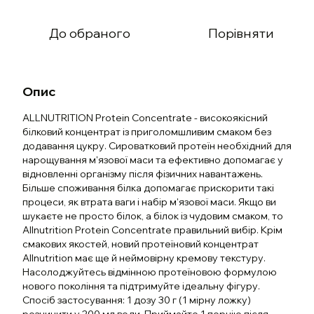
До обраного
Порівняти
Опис
ALLNUTRITION Protein Concentrate - високоякісний
білковий концентрат із приголомшливим смаком без
додавання цукру. Сироватковий протеїн необхідний для
нарощування м'язової маси та ефективно допомагає у
відновленні організму після фізичних навантажень.
Більше споживання білка допомагає прискорити такі
процеси, як втрата ваги і набір м'язової маси. Якщо ви
шукаєте не просто білок, а білок із чудовим смаком, то
Allnutrition Protein Concentrate правильний вибір. Крім
смакових якостей, новий протеїновий концентрат
Allnutrition має ще й неймовірну кремову текстуру.
Насолоджуйтесь відмінною протеїновою формулою
нового покоління та підтримуйте ідеальну фігуру.
Спосіб застосування: 1 дозу 30 г (1 мірну ложку)