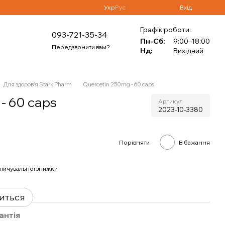
Укр
Рус
Вхід
Графік роботи:
093-721-35-34
Пн-Сб:
9:00–18:00
Передзвонити вам?
Нд:
Вихідний
Для здоров'я Stark Pharm
Quercetin 250mg - 60 caps
- 60 caps
Артикул
2023-10-3380
Порівняти
В бажання
пичувальної знижки
виться
антія