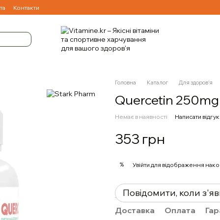
та
Контакти
Головна
Каталог
Для здоров'я
Quercetin 250mg 
Немає в наявності
Написати відгук
353 грн
%
Увійти
для відображення нако
Повідомити, коли з'я
Доставка
Оплата
Гар