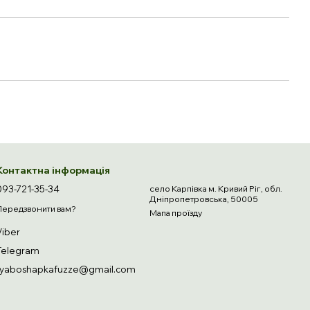
Контактна інформація
093-721-35-34
село Карпівка м. Кривий Ріг, обл.
Дніпропетровська, 50005
Передзвонити вам?
Мапа проїзду
Viber
Telegram
ryaboshapkafuzze@gmail.com