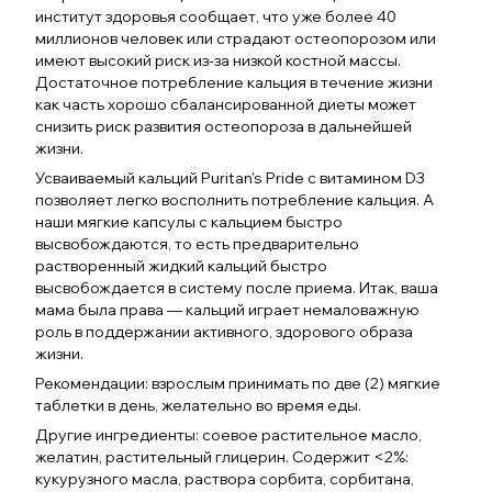
институт здоровья сообщает, что уже более 40
миллионов человек или страдают остеопорозом или
имеют высокий риск из-за низкой костной массы.
Достаточное потребление кальция в течение жизни
как часть хорошо сбалансированной диеты может
снизить риск развития остеопороза в дальнейшей
жизни.
Усваиваемый кальций Puritan's Pride с витамином D3
позволяет легко восполнить потребление кальция. А
наши мягкие капсулы с кальцием быстро
высвобождаются, то есть предварительно
растворенный жидкий кальций быстро
высвобождается в систему после приема. Итак, ваша
мама была права — кальций играет немаловажную
роль в поддержании активного, здорового образа
жизни.
Рекомендации: взрослым принимать по две (2) мягкие
таблетки в день, желательно во время еды.
Другие ингредиенты: соевое растительное масло,
желатин, растительный глицерин. Содержит <2%:
кукурузного масла, раствора сорбита, сорбитана,