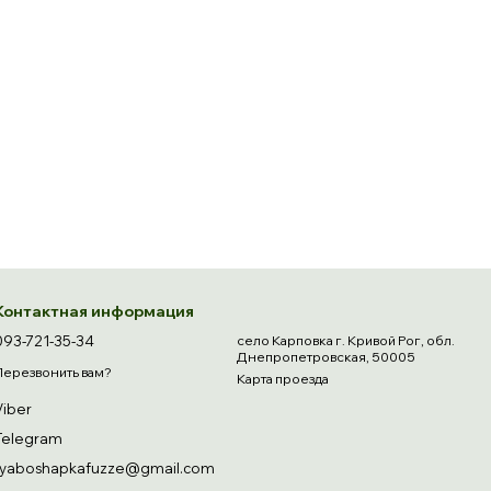
Контактная информация
093-721-35-34
село Карповка г. Кривой Рог, обл.
Днепропетровская, 50005
Перезвонить вам?
Карта проезда
Viber
Telegram
ryaboshapkafuzze@gmail.com