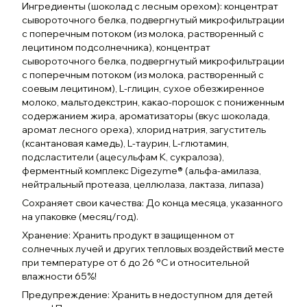
Ингредиенты (шоколад с лесным орехом): концентрат
сывороточного белка, подвергнутый микрофильтрации
с поперечным потоком (из молока, растворенный с
лецитином подсолнечника), концентрат
сывороточного белка, подвергнутый микрофильтрации
с поперечным потоком (из молока, растворенный с
соевым лецитином), L-глицин, сухое обезжиренное
молоко, мальтодекстрин, какао-порошок с пониженным
содержанием жира, ароматизаторы (вкус шоколада,
аромат лесного ореха), хлорид натрия, загуститель
(ксантановая камедь), L-таурин, L-глютамин,
подсластители (ацесульфам К, сукралоза),
ферментный комплекс Digezyme® (альфа-амилаза,
нейтральный протеаза, целлюлаза, лактаза, липаза)
Сохраняет свои качества: До конца месяца, указанного
на упаковке (месяц/год).
Хранение: Хранить продукт в защищенном от
солнечных лучей и других тепловых воздействий месте
при температуре от 6 до 26 °C и относительной
влажности 65%!
Предупреждение: Хранить в недоступном для детей