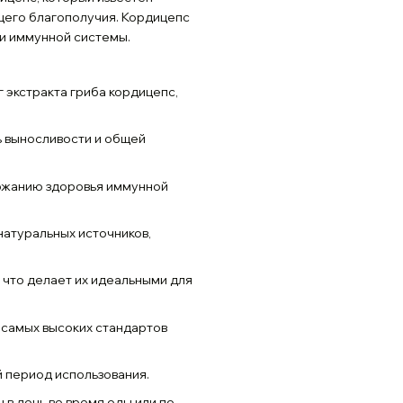
щего благополучия. Кордицепс
и иммунной системы.
 экстракта гриба кордицепс,
 выносливости и общей
жанию здоровья иммунной
натуральных источников,
 что делает их идеальными для
самых высоких стандартов
 период использования.
в день во время еды или по