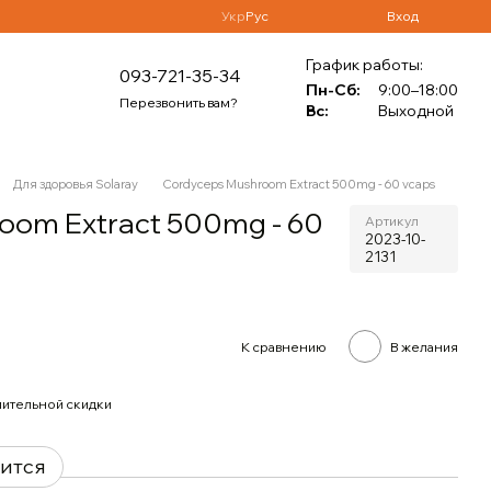
Укр
Рус
Вход
График работы:
093-721-35-34
Пн-Сб:
9:00–18:00
Перезвонить вам?
Вс:
Выходной
Для здоровья Solaray
Cordyceps Mushroom Extract 500mg - 60 vcaps
oom Extract 500mg - 60
Артикул
2023-10-
2131
К сравнению
В желания
ительной скидки
вится