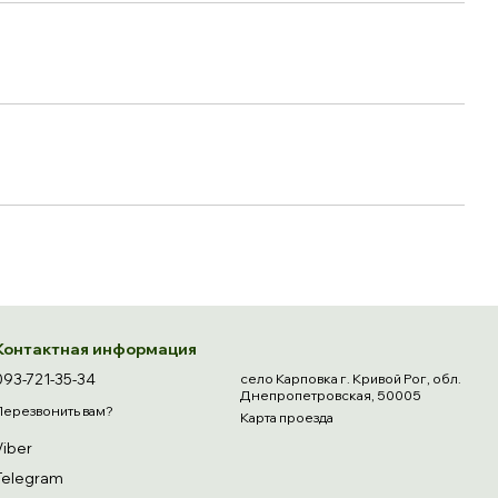
Контактная информация
093-721-35-34
село Карповка г. Кривой Рог, обл.
Днепропетровская, 50005
Перезвонить вам?
Карта проезда
Viber
Telegram