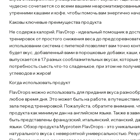
чудесно сочетается со всеми вашими неароматизированны
утренними кашами и кофе, чтобы помочь вам энергично нача
Каковы ключевые преимущества продукта
Не содержа калорий, FlavDrop - идеальный помощник в дост
тренировок от простого снижения веса до предсоревновате
использовании система с пипеткой позволяет вам точно кон
будет вкус, добавленный вами в порошковые добавки, каши, 
выпускается в 17 разных сооблазнительных вкусах, которые
потребность съесть что-то сладенькое, при этом не получ
углеводов и жиров!
Когда использовать продукт
FlavDrops можно использовать для придания вкуса разнооб
любое время дня. Это может быть на работе, в путешествии,
зала перед тренировкой. Пожалуйста, обратите внимание, чт
продукта как минимум дан на английском языке. Также в зав
быть представлены французский, итальянский, испанский, д
языки. Обзор продукта Myprotein FlavDrops - это уникальна
натурального вкуса с невероятной универсальностью. Резу