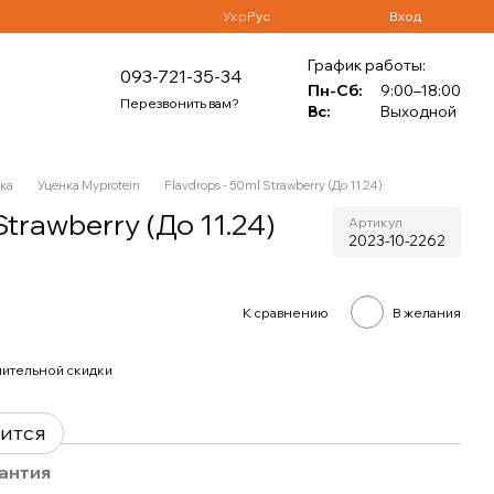
Укр
Рус
Вход
График работы:
093-721-35-34
Пн-Сб:
9:00–18:00
Перезвонить вам?
Вс:
Выходной
ка
Уценка Myprotein
Flavdrops - 50ml Strawberry (До 11.24)
Strawberry (До 11.24)
Артикул
2023-10-2262
К сравнению
В желания
ительной скидки
вится
антия