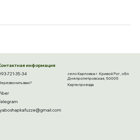
Контактная информация
093-721-35-34
село Карповка г. Кривой Рог, обл.
Днепропетровская, 50005
Перезвонить вам?
Карта проезда
Viber
Telegram
ryaboshapkafuzze@gmail.com