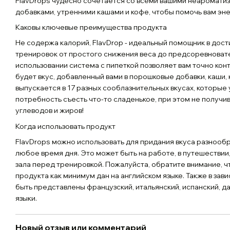
FlavDrops чудесно сочетается со всеми вашими неаромат
добавками, утренними кашами и кофе, чтобы помочь вам эне
Каковы ключевые преимущества продукта
Не содержа калорий, FlavDrop - идеальный помощник в дост
тренировок от простого снижения веса до предсоревновате
использовании система с пипеткой позволяет вам точно кон
будет вкус, добавленный вами в порошковые добавки, каши, 
выпускается в 17 разных сооблазнительных вкусах, которые
потребность съесть что-то сладенькое, при этом не получ
углеводов и жиров!
Когда использовать продукт
FlavDrops можно использовать для придания вкуса разнооб
любое время дня. Это может быть на работе, в путешествии,
зала перед тренировкой. Пожалуйста, обратите внимание, чт
продукта как минимум дан на английском языке. Также в зав
быть представлены французский, итальянский, испанский, д
языки.
Новый отзыв или комментарий