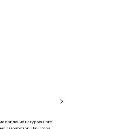
ема придания натурального
ых разработок, FlavDrops