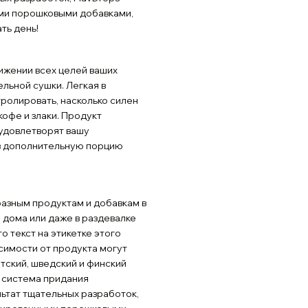
ми порошковыми добавками,
ть день!
ижении всех целей ваших
льной сушки. Легкая в
тролировать, насколько силен
кофе и злаки. Продукт
 удовлетворят вашу
ив дополнительную порцию
разным продуктам и добавкам в
 дома или даже в раздевалке
о текст на этикетке этого
исимости от продукта могут
атский, шведский и финский
я система придания
льтат тщательных разработок,