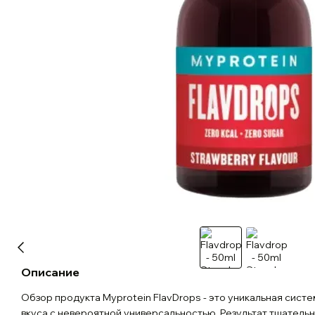
Описание
Обзор продукта Myprotein FlavDrops - это уникальная сист
вкуса с невероятной универсальностью. Результат тщательн