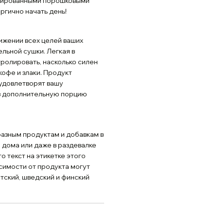
изированными порошковыми
ргично начать день!
ижении всех целей ваших
льной сушки. Легкая в
тролировать, насколько силен
кофе и злаки. Продукт
 удовлетворят вашу
ив дополнительную порцию
разным продуктам и добавкам в
 дома или даже в раздевалке
о текст на этикетке этого
исимости от продукта могут
атский, шведский и финский