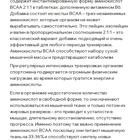
содержит инстантизированную форму аминокислот
BCAA 2:1:1 в таблетках, дополненную витамином B6.
Добавка состоит из чистых BCAA – трех незаменимых
аминокислот, которые организм не может
вырабатывать самостоятельно. Это лейцин, изолейцин
и валин в пропорциональном соотношении 2:1:1 – это
классический вариант добавки, подходящий и очень
эффективный для любого периода тренировок.
Аминокислоты BCAA способствуют набору сухой
мышечной массы и предотвращают катаболизм.
При регулярных интенсивных тренировках организм
спортсмена подвергается огромным физическим
нагрузкам, во время которых тратится энергия и
аминокислоты.
Если в организме недостаточное количество
аминокислот в свободной форме, то они начинают
использоваться из мышечной ткани, и только потом из
жировых резервов – это приводит к усталости в
мышцах, длительному восстановлению, отсутствию
прогресса. Именно поэтому так важно применение
аминокислот BCAA, поскольку они питают мышечную
ткань на 33-36% и способствуют синтезу новых