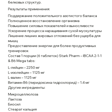
белковых структур.
Результаты применения:
Поддержание положительного азотистого баланса
Полноценное восстановление организма
Повышение силовых показателей и выносливости
Ускорение процесса наращивания сухой мускулатуры
Лишение лишних жировых отложений без ущерба для
мышц
Предоставление энергии для более продуктивных
тренировок
Состав 1 порции (6 таблеток) Stark Pharm – IBCAA 2-1-1
& B6 Mega tabs:
L-лейцин – 2250 мг
L-изолейцин – 1125 мг
L-валин – 1125 мг
Витамин B6 (пиридоксина гидрохлорид) – 1.4 мг
Другие ингредиенты:
Микроцеллюлоза
Лактоза
Биосил
Стеарат кальция