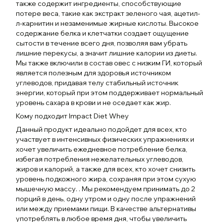
также содержит ингредиенты, способствующие
потере веса, такие как экстракт зеленого чая, ацетил-
л-карнитин и незаменимые жирные кислоты. Высокое
содержание белка и клетчатки создает ощущение
сытости в течение всего дня, позволяя вам убрать
лишние перекусы, а значит лишние калории из диеты.
Мы также включили в состав овес с низким ГИ, который
является полезным для здоровья источником
углеводов, придавая телу стабильный источник
энергии, который при этом поддерживает нормальный
уровень сахара в крови и не оседает как жир.
Кому подходит Impact Diet Whey
Данный продукт идеально подойдет для всех, кто
участвует в интенсивных физических упражнениях и
хочет увеличить ежедневное потребление белка,
избегая потребления нежелательных углеводов,
жиров и калорий, а также для всех, кто хочет снизить
уровень подкожного жира, сохраняя при этом сухую
мышечную массу. . Мы рекомендуем принимать до 2
порций в день, одну утром и одну после упражнений
или между приемами пищи. В качестве альтернативы
употреблять в любое время дня, чтобы увеличить