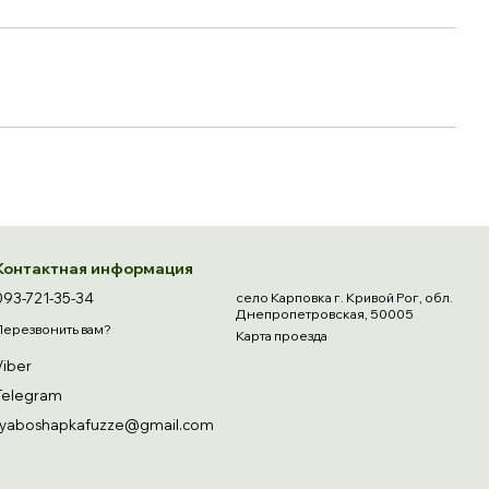
Контактная информация
093-721-35-34
село Карповка г. Кривой Рог, обл.
Днепропетровская, 50005
Перезвонить вам?
Карта проезда
Viber
Telegram
ryaboshapkafuzze@gmail.com