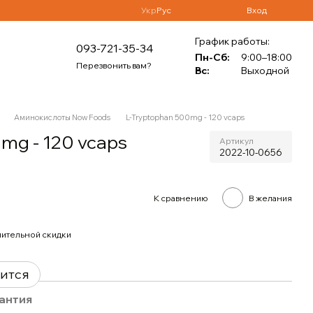
Укр
Рус
Вход
График работы:
093-721-35-34
Пн-Сб:
9:00–18:00
Перезвонить вам?
Вс:
Выходной
Аминокислоты Now Foods
L-Tryptophan 500mg - 120 vcaps
mg - 120 vcaps
Артикул
2022-10-0656
К сравнению
В желания
ительной скидки
вится
антия