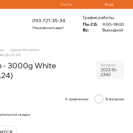
Укр
Рус
Вход
График работы:
093-721-35-34
Пн-Сб:
9:00–18:00
Перезвонить вам?
Вс:
Выходной
ка
Уценка Allnutrition
te (До 09.24)
n - 3000g White
Артикул
2023-10-
.24)
2340
К сравнению
В желания
ительной скидки
вится