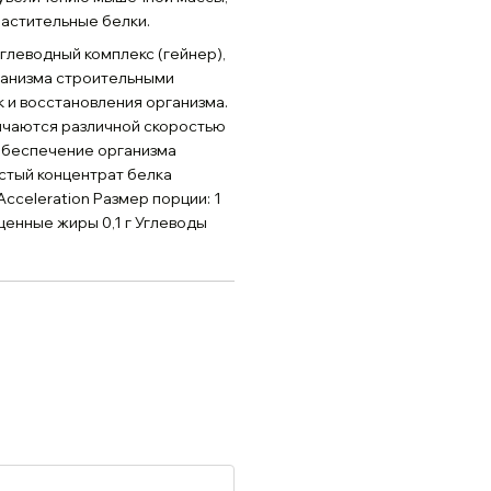
растительные белки.
углеводный комплекс (гейнер),
ганизма строительными
 и восстановления организма.
тличаются различной скоростью
обеспечение организма
истый концентрат белка
cceleration Размер порции: 1
щенные жиры 0,1 г Углеводы