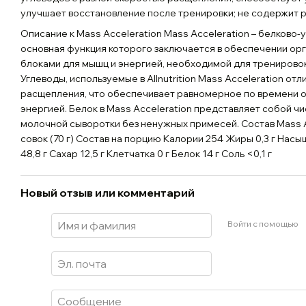
улучшает восстановление после тренировки; не содержит 
Описание к Mass Acceleration Mass Acceleration – белково-
основная функция которого заключается в обеспечении ор
блоками для мышц и энергией, необходимой для тренировок
Углеводы, используемые в Allnutrition Mass Acceleration о
расщепления, что обеспечивает равномерное по времени 
энергией. Белок в Mass Acceleration представляет собой ч
молочной сыворотки без ненужных примесей. Состав Mass A
совок (70 г) Состав на порцию Калории 254 Жиры 0,3 г Насы
48,8 г Сахар 12,5 г Клетчатка 0 г Белок 14 г Соль <0,1 г
Новый отзыв или комментарий
Войти с помощью