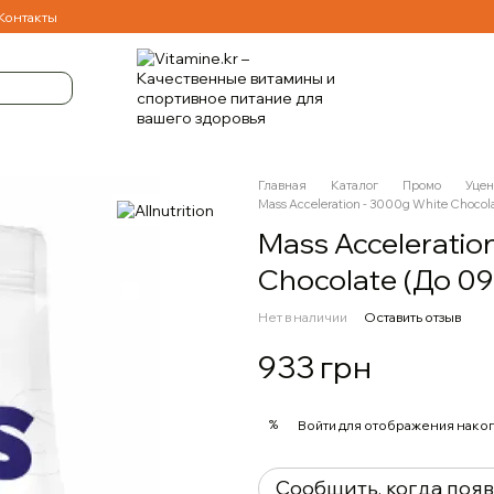
Контакты
Главная
Каталог
Промо
Уцен
Mass Acceleration - 3000g White Chocola
Mass Acceleratio
Chocolate (До 09
Нет в наличии
Оставить отзыв
933 грн
%
Войти
для отображения накоп
Сообщить, когда поя