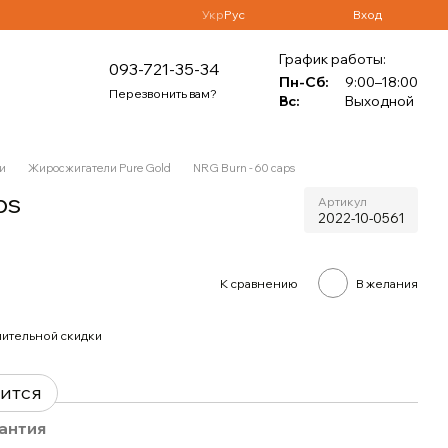
Укр
Рус
Вход
График работы:
093-721-35-34
Пн-Сб:
9:00–18:00
Перезвонить вам?
Вс:
Выходной
и
Жиросжигатели Pure Gold
NRG Burn - 60 caps
ps
Артикул
2022-10-0561
К сравнению
В желания
ительной скидки
вится
антия