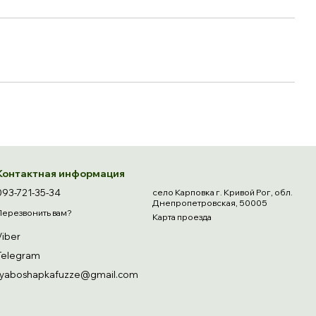
Контактная информация
093-721-35-34
село Карповка г. Кривой Рог, обл.
Днепропетровская, 50005
Перезвонить вам?
Карта проезда
Viber
Telegram
ryaboshapkafuzze@gmail.com