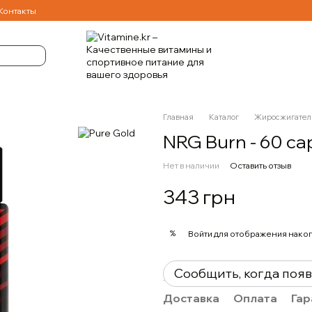
Контакты
Главная
Каталог
Жиросжигател
NRG Burn - 60 ca
Нет в наличии
Оставить отзыв
343 грн
%
Войти
для отображения накоп
Сообщить, когда поя
Доставка
Оплата
Гар