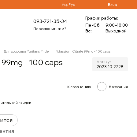
Укр
Рус
Вход
График работы:
093-721-35-34
Пн-Сб:
9:00–18:00
Перезвонить вам?
Вс:
Выходной
Для здоровья Puritans Pride
Potassium Citrate 99mg - 100 caps
e 99mg - 100 caps
Артикул
2023-10-2728
К сравнению
В желания
ительной скидки
вится
антия