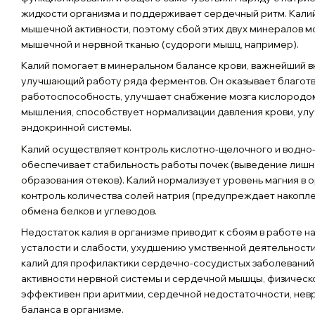
жидкости организма и поддерживает сердечный ритм. Кали
мышечной активности, поэтому сбой этих двух минералов м
мышечной и нервной тканью (судороги мышц, например).
Калий помогает в минеральном балансе крови, важнейший 
улучшающий работу ряда ферментов. Он оказывает благотв
работоспособность, улучшает снабжение мозга кислородо
мышления, способствует нормализации давления крови, улу
эндокринной системы.
Калий осуществляет контроль кислотно-щелочного и водно-
обеспечивает стабильность работы почек (выведение лиш
образования отеков). Калий нормализует уровень магния в 
контроль количества солей натрия (предупреждает накоплен
обмена белков и углеводов.
Недостаток калия в организме приводит к сбоям в работе на
усталости и слабости, ухудшению умственной деятельност
калий для профилактики сердечно-сосудистых заболеваний 
активности нервной системы и сердечной мышцы, физическо
эффективен при аритмии, сердечной недостаточности, невр
баланса в организме.