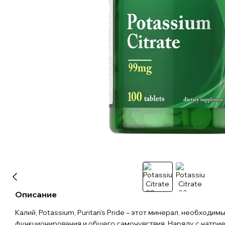
Описание
Калий, Potassium, Puritan's Pride – этот минерал, необходим
функционирования и общего самочувствия. Наряду с натри