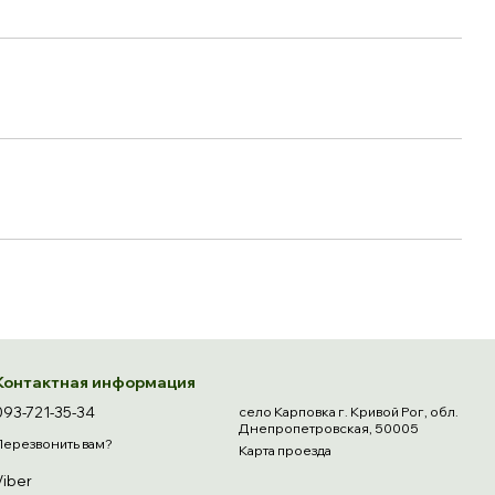
Контактная информация
093-721-35-34
село Карповка г. Кривой Рог, обл.
Днепропетровская, 50005
Перезвонить вам?
Карта проезда
Viber