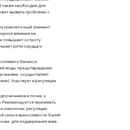
й также необходим для
ожет вызвать проблемы с
внутриклеточный элемент,
орное влияние на
м, повышает остроту
чшает ритм сердца и
солевого баланса,
ней воды, предотвращение
организме, осуществляет
ие). Участвует в регуляции
дпочечников и почек, к
и. Рекомендуется принимать
и онкологии, регуляции
й силы и выносливости. Калий
озах, для поддержания аква