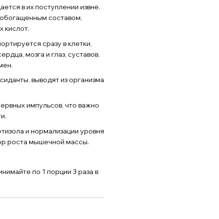
ется в их поступлении извне.
с обогащенным составом,
 кислот.
ортируется сразу в клетки,
рдца, мозга и глаз, суставов,
мен.
сиданты, выводят из организма
нервных импульсов, что важно
и.
ртизола и нормализации уровня
ор роста мышечной массы.
нимайте по 1 порции 3 раза в