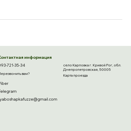
Контактная информация
093-721-35-34
село Карповка г. Кривой Рог, обл.
Днепропетровская, 50005
Перезвонить вам?
Карта проезда
Viber
Telegram
ryaboshapkafuzze@gmail.com