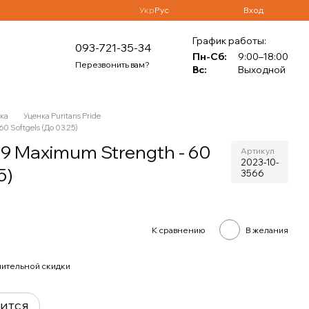
Укр
Рус
Вход
График работы:
093-721-35-34
Пн-Сб:
9:00–18:00
Перезвонить вам?
Вс:
Выходной
ка
Уценка Puritans Pride
0 Softgels (До 03.25)
-9 Maximum Strength - 60
Артикул
2023-10-
5)
3566
К сравнению
В желания
ительной скидки
вится