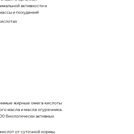
мальной активности и
массы и похудения!
кислотах
енимые жирные омега-кислоты
ого масла и масла огуречника.
00 биологически активных
кислот от суточной нормы.