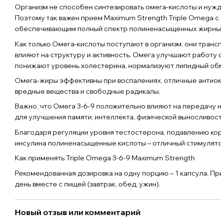
Организм не способен синтезировать омега-кислоты и нужда
Поэтому так важен прием Maximum Strength Triple Omega 
обеспечивающим полный спектр полиненасыщенных жирных
Как только Омега-кислоты поступают в организм, они трансп
влияют на структуру и активность. Омега улучшают работу се
понижают уровень холестерина, нормализуют липидный об
Омега-жиры эффективны при воспалениях, отличные антиок
вредные вещества и свободные радикалы.
Важно, что Омега 3-6-9 положительно влияют на передачу 
для улучшения памяти, интеллекта, физической выносливост
Благодаря регуляции уровня тестостерона, подавлению ко
инсулина полиненасыщенные кислоты – отличный стимулят
Как применять Triple Omega 3-6-9 Maximum Strength
Рекомендованная дозировка на одну порцию – 1 капсула. При
день вместе с пищей (завтрак, обед, ужин).
Новый отзыв или комментарий