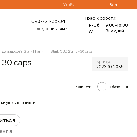
Укр
Рус
Вхід
Графік роботи:
093-721-35-34
Пн-Сб:
9:00–18:00
Передзвонити вам?
Нд:
Вихідний
Для здоров'я Stark Pharm
Stark CBD 25mg - 30 caps
 30 caps
Артикул
2023-10-2085
Порівняти
В бажання
пичувальної знижки
виться
антія