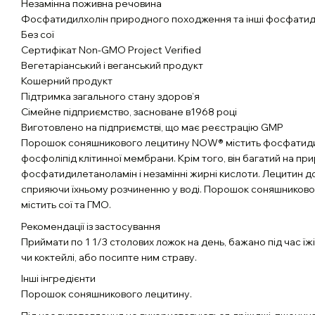
Незамінна поживна речовина
Фосфатидилхолін природного походження та інші фосфати
Без сої
Сертифікат Non-GMO Project Verified
Вегетаріанський і веганський продукт
Кошерний продукт
Підтримка загального стану здоров’я
Сімейне підприємство, засноване в1968 році
Виготовлено на підприємстві, що має реєстрацію GMP
Порошок соняшникового лецитину NOW® містить фосфатид
фосфоліпід клітинної мембрани. Крім того, він багатий на п
фосфатидилетаноламін і незамінні жирні кислоти. Лецитин 
сприяючи їхньому розчиненню у воді. Порошок соняшниково
містить сої та ГМО.
Рекомендації із застосування
Приймати по 1 1/3 столових ложок на день, бажано під час їж
чи коктейлі, або посипте ним страву.
Інші інгредієнти
Порошок соняшникового лецитину.