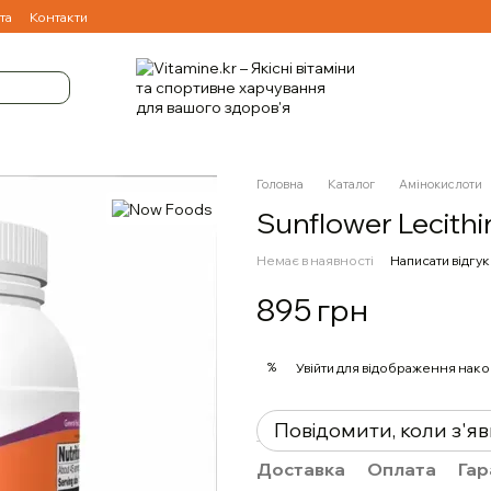
та
Контакти
Головна
Каталог
Амінокислоти
Sunflower Lecithi
Немає в наявності
Написати відгук
895 грн
%
Увійти
для відображення нако
Повідомити, коли з'я
Доставка
Оплата
Гар