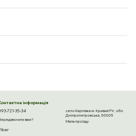
Контактна інформація
093-721-35-34
село Карпівка м. Кривий Ріг, обл.
Дніпропетровська, 50005
Передзвонити вам?
Мапа проїзду
Viber