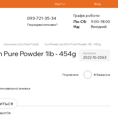
Укр
Рус
Вхід
Графік роботи:
093-721-35-34
Пн-Сб:
9:00–18:00
Передзвонити вам?
Нд:
Вихідний
Амінокислоти Now Foods
Sunflower Lecithin Pure Powder 1lb - 454g
n Pure Powder 1lb - 454g
Артикул
2022-10-2063
Порівняти
В бажання
пичувальної знижки
виться
антія