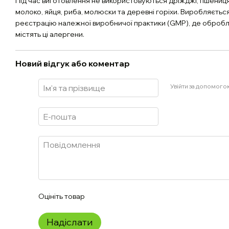
Під час виготовлення не використовуються дріжджі, пшениця,
молоко, яйця, риба, молюски та деревні горіхи. Виробляється
реєстрацію належної виробничої практики (GMP), де обробля
містять ці алергени.
Новий відгук або коментар
Увійти за допомого
Оцініть товар
Надіслати