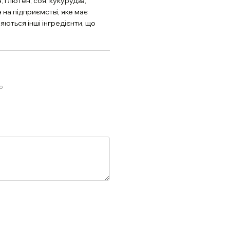
 глютен, соя, кукурудза,
 на підприємстві, яке має
ються інші інгредієнти, що
ю