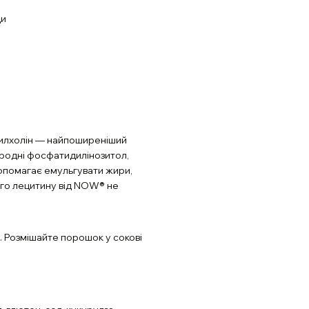
ди
илхолін — найпоширеніший
риродні фосфатидилінозитол,
допомагає емульгувати жири,
го лецитину від NOW® не
і. Розмішайте порошок у сокові