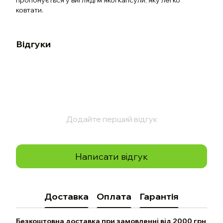
пропонується у вигляді м’якої капсули, яку легко
ковтати.
Відгуки
Додайте перший відгук
Написати відгук
Доставка
Оплата
Гарантія
Безкоштовна доставка при замовленні від 2000 грн