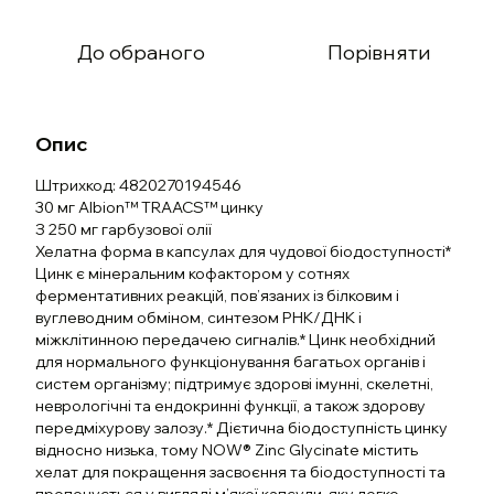
До обраного
Порівняти
Опис
Штрихкод: 4820270194546
30 мг Albion™ TRAACS™ цинку
З 250 мг гарбузової олії
Хелатна форма в капсулах для чудової біодоступності*
Цинк є мінеральним кофактором у сотнях
ферментативних реакцій, пов’язаних із білковим і
вуглеводним обміном, синтезом РНК/ДНК і
міжклітинною передачею сигналів.* Цинк необхідний
для нормального функціонування багатьох органів і
систем організму; підтримує здорові імунні, скелетні,
неврологічні та ендокринні функції, а також здорову
передміхурову залозу.* Дієтична біодоступність цинку
відносно низька, тому NOW® Zinc Glycinate містить
хелат для покращення засвоєння та біодоступності та