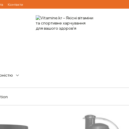
та
Контакти
рністю