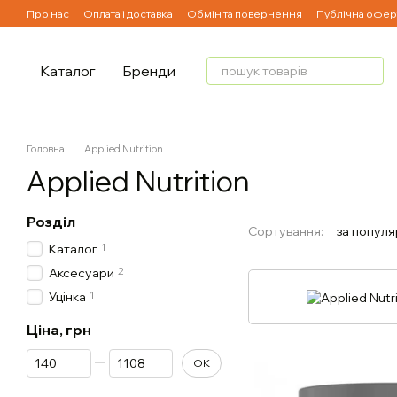
Перейти до основного контенту
Про нас
Оплата і доставка
Обмін та повернення
Публічна офер
Каталог
Бренди
Головна
Applied Nutrition
Applied Nutrition
Розділ
Сортування:
за популя
1
Каталог
2
Аксесуари
1
Уцінка
Ціна, грн
Від Ціна, грн
До Ціна, грн
ОК