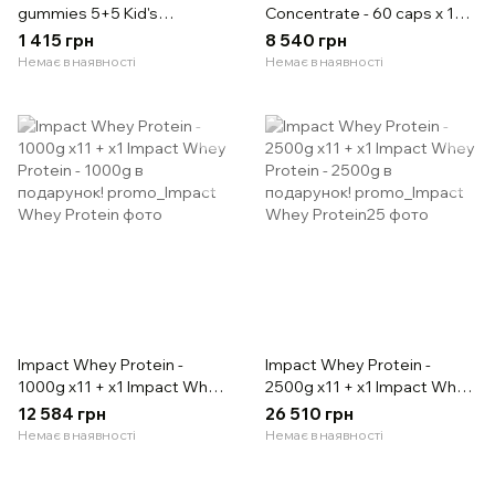
gummies 5+5 Kid's
Concentrate - 60 caps х 10 +
Multivitamin - 60 gummies в
x 1 Lipo 6 Black Ultra
1 415 грн
8 540 грн
подарунок!
Concentrate - 60 caps в
Немає в наявності
Немає в наявності
подарунок!
Impact Whey Protein -
Impact Whey Protein -
1000g х11 + х1 Impact Whey
2500g х11 + х1 Impact Whey
Protein - 1000g в
Protein - 2500g в
12 584 грн
26 510 грн
подарунок!
подарунок!
Немає в наявності
Немає в наявності