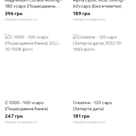
Magnesium Citrate 400mg -
Alpha Lipoic Acid 100mg -
180 vcaps (Пошкоджена
60vcaps (Без етикетки)
кришка)
396 грн
189 грн
Немає в наявності
Немає в наявності
C-1000 - 100 vcaps
Creatine - 120 caps
(Пошкоджена банка)
(Затерта дата)
247 грн
181 грн
Немає в наявності
Немає в наявності