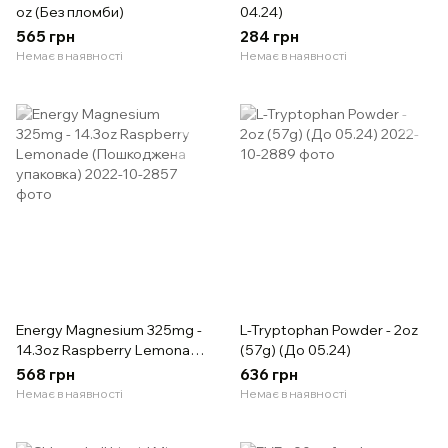
oz (Без пломби)
04.24)
565 грн
284 грн
Немає в наявності
Немає в наявності
Energy Magnesium 325mg -
L-Tryptophan Powder - 2oz
14.3oz Raspberry Lemonade
(57g) (До 05.24)
(Пошкоджена упаковка)
568 грн
636 грн
Немає в наявності
Немає в наявності