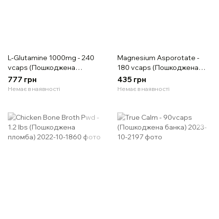
L-Glutamine 1000mg - 240
Magnesium Asporotate -
vcaps (Пошкоджена
180 vcaps (Пошкоджена
етикетка)
упаковка)
777 грн
435 грн
Немає в наявності
Немає в наявності