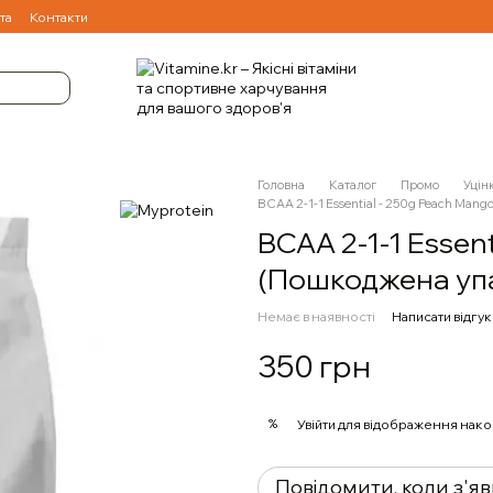
та
Контакти
Головна
Каталог
Промо
Уцін
BCAA 2-1-1 Essential - 250g Peach Man
BCAA 2-1-1 Essen
(Пошкоджена уп
Немає в наявності
Написати відгук
350 грн
%
Увійти
для відображення нако
Повідомити, коли з'я