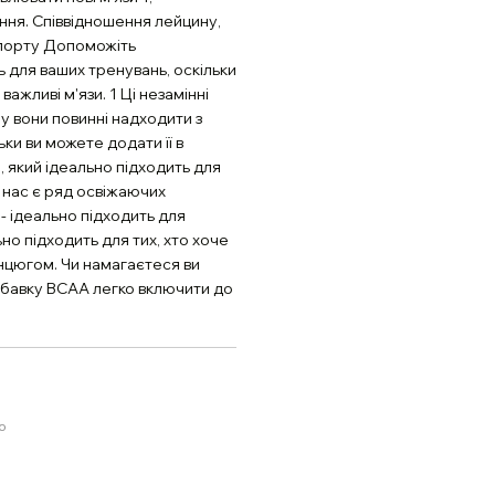
ння. Співвідношення лейцину,
в спорту Допоможіть
 для ваших тренувань, оскільки
ажливі м'язи. 1 Ці незамінні
 вони повинні надходити з
ки ви можете додати її в
, який ідеально підходить для
 нас є ряд освіжаючих
 - ідеально підходить для
о підходить для тих, хто хоче
нцюгом. Чи намагаєтеся ви
добавку BCAA легко включити до
ю