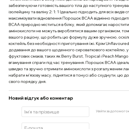
забезпечуючи готовність вашого тіла до наступного тренува
ізолейцину та валіну 2: 1: 1 Ідеально підходить для всіх виді
максимізувати відновлення Порошок BCAA відмінно підходить
BCAA природно міститься в білку, який допомагає наростити в
амінокислоти не можуть вироблятися вашим організмом, тому
вашого раціону, що робить цю формулу дуже зручною, оскіль
коктейль без необхідності приготування їжі. Крім Unflavoured
додавання до вашого щоденного сироваткового коктейлю, у
фруктових смаків, таких як Berry Burst, Tropical і Peach Mango
вгамування спраги під час тренування. Порошок BCAA ідеальн
швидко та зручно отримати амінокислоти з розгалуженим ла
набрати м'язову масу, піднятися в тонусі або схуднути, цю 
свого порядку дня.
Новий відгук або коментар
Увійти за допомого