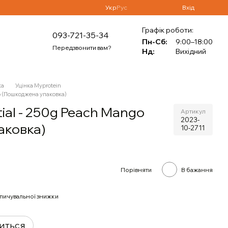
Укр
Рус
Вхід
Графік роботи:
093-721-35-34
Пн-Сб:
9:00–18:00
Передзвонити вам?
Нд:
Вихідний
ка
Уцінка Myprotein
go (Пошкоджена упаковка)
tial - 250g Peach Mango
Артикул
2023-
аковка)
10-2711
Порівняти
В бажання
пичувальної знижки
виться