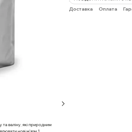
Доставка
Оплата
Гар
 та валіну, які природним
лювати нові м'язи 1,