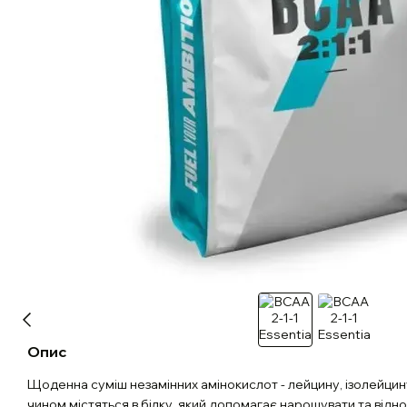
Опис
Щоденна суміш незамінних амінокислот - лейцину, ізолейцину
чином містяться в білку, який допомагає нарощувати та віднов