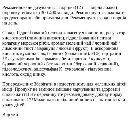
Рекомендоване дозування: 1 порцію (12 г - 1 мірна ложка)
порошку змішати з 300-400 мл води. Рекомендується вживати
продукт вранці або протягом дня. Рекомендується одна порція
на день.
Склад: Гідролізований пептид колагену яловичини, регулятор
кислотності (лимонна кислота), гідролізований пептид
колагену морської риби, аромат (зелений чай / чорний чай /
лимонний твіст / маракуйя / лісовий фрукт), L-аскорбінова
кислота, кухонна сіль, барвник (блакитний). FCF, тартразин
** / сульфіт амонію карамель, бета-каротин / куркумін,
буряковий червоний / бета-каротин / буряковий червоний),
підсолоджувачі (ацесульфам K, сукралоза), гіалуронова
кислота, оксид цинку.
Попередження: Зберігати в недоступному для маленьких дітей
місці! Продукт не замінює змішане харчування та здоровий
спосіб життя! Не перевищуйте рекомендовану добову норму
споживання! **Може мати шкідливий вплив на активність та
увагу дітей.
Відгуки