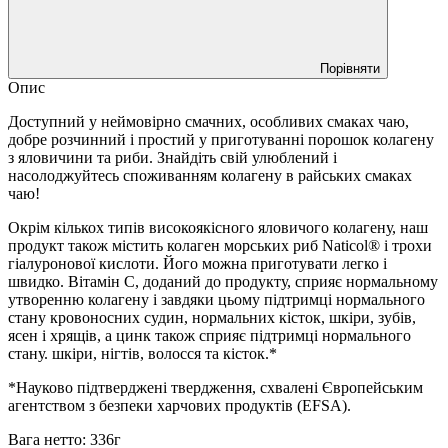
Порівняти
Опис
Доступний у неймовірно смачних, особливих смаках чаю,
добре розчинний і простий у приготуванні порошок колагену
з яловичини та риби. Знайдіть свій улюблений і
насолоджуйтесь споживанням колагену в райських смаках
чаю!
Окрім кількох типів високоякісного яловичого колагену, наш
продукт також містить колаген морських риб Naticol® і трохи
гіалуронової кислоти. Його можна приготувати легко і
швидко. Вітамін С, доданий до продукту, сприяє нормальному
утворенню колагену і завдяки цьому підтримці нормального
стану кровоносних судин, нормальних кісток, шкіри, зубів,
ясен і хрящів, а цинк також сприяє підтримці нормального
стану. шкіри, нігтів, волосся та кісток.*
*Науково підтверджені твердження, схвалені Європейським
агентством з безпеки харчових продуктів (EFSA).
Вага нетто: 336г