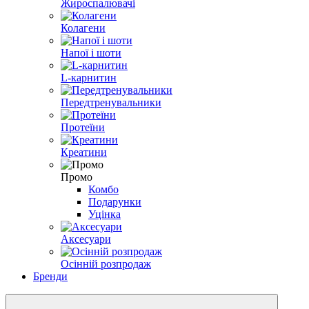
Жироспалювачі
Колагени
Напої і шоти
L-карнитин
Передтренувальники
Протеїни
Креатини
Промо
Комбо
Подарунки
Уцінка
Аксесуари
Осінній розпродаж
Бренди