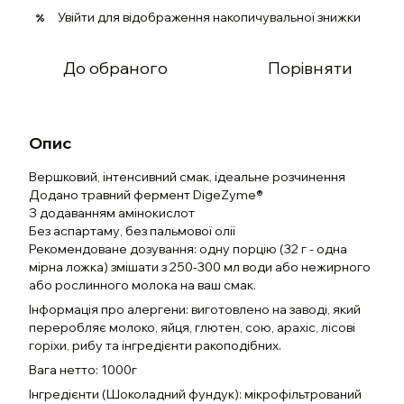
Увійти
для відображення накопичувальної знижки
%
До обраного
Порівняти
Опис
Вершковий, інтенсивний смак, ідеальне розчинення
Додано травний фермент DigeZyme®
З додаванням амінокислот
Без аспартаму, без пальмової олії
Рекомендоване дозування: одну порцію (32 г - одна
мірна ложка) змішати з 250-300 мл води або нежирного
або рослинного молока на ваш смак.
Інформація про алергени: виготовлено на заводі, який
переробляє молоко, яйця, глютен, сою, арахіс, лісові
горіхи, рибу та інгредієнти ракоподібних.
Вага нетто: 1000г
Інгредієнти (Шоколадний фундук): мікрофільтрований