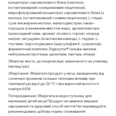
концентрат сироваткового білка (з молока,
інстантизований соняшниковим лецитином),
мікрофільтрований концентрат сироваткового білка (з
молока, інстантизований соєвим лецитином), L-гліцин,
сухе знежирене молоко, мальтодекстрин, какао-
порошок зі зниженим вмістом жиру, ароматизатори
(шоколадний смак, аромат лісового горіха), хлорид
натрію, загущувач (ксантанова камедь), L-таурин, L-
глутамін, підсолоджувачі (ацесульфам К, сукралоза),
ферментний комплекс Digezyme® (альфа-амілаза,
нейтральна) протеаза, целюлаза, лактаза, ліпаза)
Зберігає якість: до кінця місяця, зазначеного на упаковці
(місяць/рік).
Зберігання: Зберігати продукт у місці, захищеному від
сонячних променів та інших теплових впливів, при
температурі від 6 до 26 °C і при відносній вологості
повітря 65%!
Попередження: Зберігати в недоступному для
маленьких дітей місці! Продукт не замінює змішане
харчування та здоровий спосіб життя! Не перевищуйте
рекомендовану добову норму споживання!