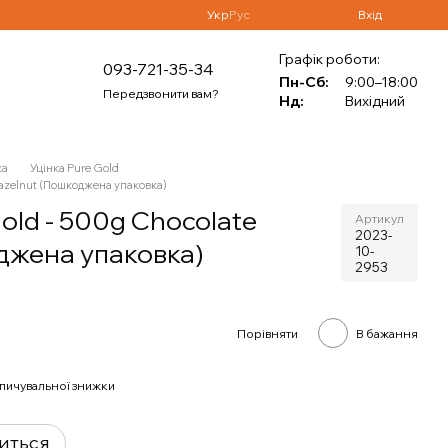
Укр
Рус
Вхід
Графік роботи:
093-721-35-34
Пн-Сб:
9:00–18:00
Передзвонити вам?
Нд:
Вихідний
ка
Уцінка Pure Gold
azelnut (Пошкоджена упаковка)
ld - 500g Chocolate
Артикул
2023-
джена упаковка)
10-
2953
Порівняти
В бажання
пичувальної знижки
виться