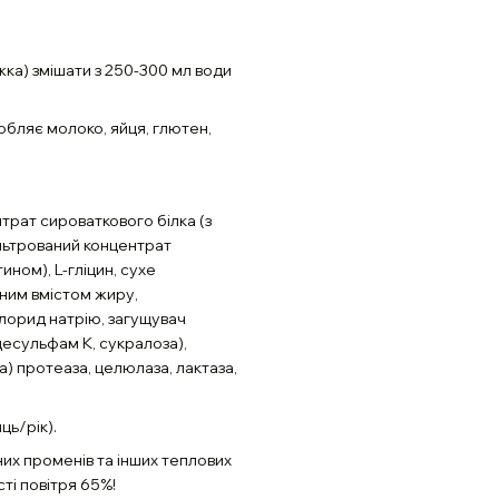
жка) змішати з 250-300 мл води
обляє молоко, яйця, глютен,
трат сироваткового білка (з
льтрований концентрат
ином), L-гліцин, сухе
ним вмістом жиру,
хлорид натрію, загущувач
ацесульфам К, сукралоза),
) протеаза, целюлаза, лактаза,
ць/рік).
них променів та інших теплових
сті повітря 65%!