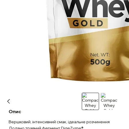
Опис
Вершковий, інтенсивний смак, ідеальне розчинення
Додано травний фермент DigeZyme®