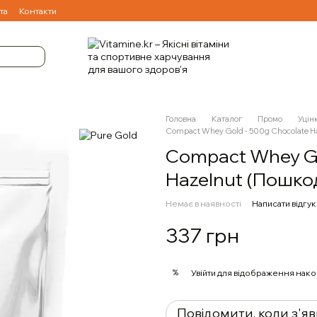
та
Контакти
Головна
Каталог
Промо
Уцін
Compact Whey Gold - 500g Chocolate H
Compact Whey Go
Hazelnut (Пошко
Немає в наявності
Написати відгук
337 грн
%
Увійти
для відображення нако
Повідомити, коли з'я