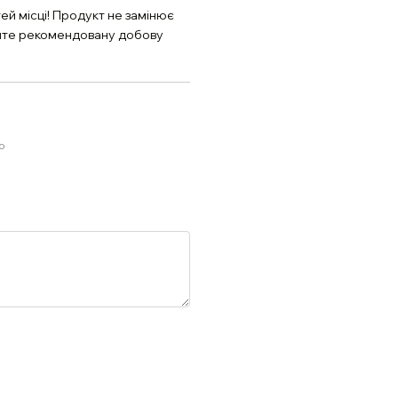
й місці! Продукт не замінює
уйте рекомендовану добову
ю