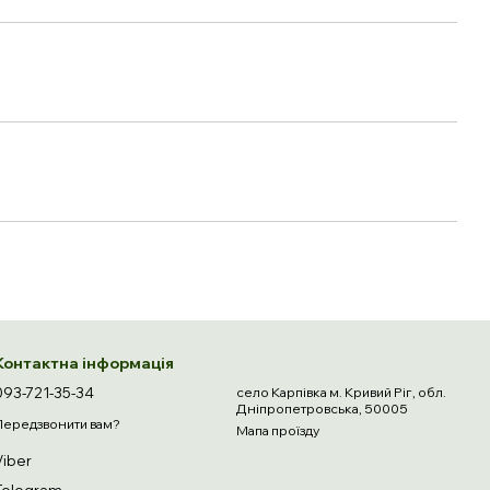
Контактна інформація
093-721-35-34
село Карпівка м. Кривий Ріг, обл.
Дніпропетровська, 50005
Передзвонити вам?
Мапа проїзду
Viber
Telegram