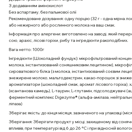
З додаванням амінокислот
Без аспартаму, без пальмової олії
Рекомендоване дозування: одну порцію (32 г - одна мірна ло
або нежирного або рослинного молока на ваш смак.
Інформація про алергени: виготовлено на заводі, який перер
сою, арахіс, лісові горіхи, рибу та інгредієнти ракоподібних.
Вага нетто: 1000г
Інгредієнти (Шоколадний фундук): мікрофільтрований концен
молока, інстантизований соняшниковим лецитином), мікрофі
сироваткового білка (з молока, інстантизований соєвим лецит
знежирене молоко, мальтодекстрин, какао-порошок зі зниже
ароматизатори (шоколадний смак, аромат лісового горіха), 
(ксантанова камедь), L-таурин, L-глутамін, підсолоджувачі (
ферментний комплекс Digezyme® (альфа-амілаза, нейтральна
ліпаза)
Зберігає якість: до кінця місяця, зазначеного на упаковці (міся
Зберігання: Зберігати продукт у місці, захищеному від соняч
впливів, при температурі від 6 до 26 °C і при відносній волого