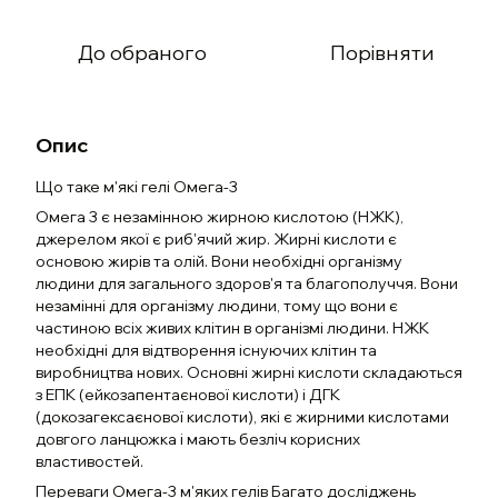
До обраного
Порівняти
Опис
Що таке м'які гелі Омега-3
Омега 3 є незамінною жирною кислотою (НЖК),
джерелом якої є риб'ячий жир. Жирні кислоти є
основою жирів та олій. Вони необхідні організму
людини для загального здоров'я та благополуччя. Вони
незамінні для організму людини, тому що вони є
частиною всіх живих клітин в організмі людини. НЖК
необхідні для відтворення існуючих клітин та
виробництва нових. Основні жирні кислоти складаються
з ЕПК (ейкозапентаєнової кислоти) і ДГК
(докозагексаєнової кислоти), які є жирними кислотами
довгого ланцюжка і мають безліч корисних
властивостей.
Переваги Омега-3 м'яких гелів Багато досліджень