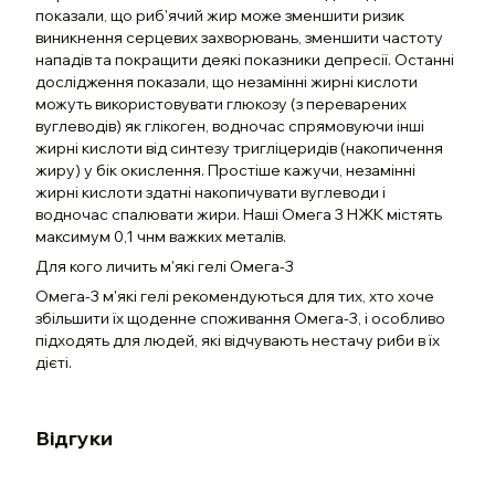
показали, що риб'ячий жир може зменшити ризик
виникнення серцевих захворювань, зменшити частоту
нападів та покращити деякі показники депресії. Останні
дослідження показали, що незамінні жирні кислоти
можуть використовувати глюкозу (з переварених
вуглеводів) як глікоген, водночас спрямовуючи інші
жирні кислоти від синтезу тригліцеридів (накопичення
жиру) у бік окислення. Простіше кажучи, незамінні
жирні кислоти здатні накопичувати вуглеводи і
водночас спалювати жири. Наші Омега 3 НЖК містять
максимум 0,1 чнм важких металів.
Для кого личить м'які гелі Омега-3
Омега-3 м'які гелі рекомендуються для тих, хто хоче
збільшити їх щоденне споживання Омега-3, і особливо
підходять для людей, які відчувають нестачу риби в їх
дієті.
Відгуки