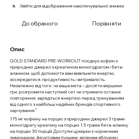
Увійти
для відображення накопичувальної знижки
%
До обраного
Порівняти
Опис
GOLD STANDARD PRE-WORKOUT поєднує кофеїн з
природних джерел з креатином моногідратом і бета-
аланіном, щоб допомогти вам вивільнити енергію,
зосередитися, продуктивність і витривалість.
Незалежно від того, чи ваша мета – досягти вершини
гри, розгромити наступний сет чи отримати останнє
повторення, зарядіться енергією перед тренуванням
від одного з найбільш надійних брендів спортивного
харчування.¹
175 мг кофеїну на порцію з природних джерел 3 грами
моногідрату креатину на порцію 1,5 грама бета-аланіну
на порцію 30 порцій Доступні цукерки з чорничним
лимонадом, фруктовим пуншем, зеленим яблуком і