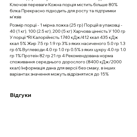
Ключові переваги Кожна порція містить більше 80%
білка Прекрасно підходить для росту та підтримки
м'язів
Розмір порції - 1 мірна ложка (25 гр) Порцій в упаковці -
40 (1 кг), 100 (2.5 кг), 200 (5 кг) Харчова цінність У 100 гр
У порції *RI Калорійність 1740 кДж/412 ккал 435 кДж
ккал 5% Жир 7.5 гр 1.9 гр 3% з яких насиченого 5.0 гр 1.3
гр 6% Вуглеводи 4.0 гр 1.0 гр 0.5% з яких цукру 4.0 гр 1.0
гр 1% Протеїн 82 гр 21 гр 4 Рекомендована норма
споживання середнього дорослого (8400 кДж/2000
ккал) Інформація дана для версії без смаку, в інших
варіантах значення можуть відрізнятися до 15%
Відгуки