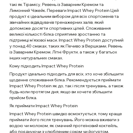
такі як Тірамісу, Ревень із Заварним Кремом та
Лимонний Чізкейк. Переваги Impact Whey Protein Цей
продукт є ідеальним вибором для всіх спортсменів та
звичайних відвідувачів тренажерних залів, який
допоможе досягти спортивних цілей. Споживання
великої кількості білка сприятиме зростанню та
підтримці м'язової маси. Impact Whey Protein доступний
у понад 40 смаках, таких як Печиво зі Вершками, Ревень
із Заварним Кремом, Літні Фрукти, а також у багатьох
інших натуральних смаках.
Кому підходить Impact Whey Protein
Продукт ідеально підходить для всіх, хто хоче збільшити
щоденне споживання білка. Рекомендується приймати
Impact Whey Protein як до, так і після тренувань, а також
будь-коли протягом дня, якщо ви хочете збільшити
прийом білка.
Як приймати Impact Whey Protein
Impact Whey Protein швидко всмоктується, тому краще
приймати його після тренувань. Його можна вживати з
водою чи молоком, як смачний протеїновий коктейль,
або поєднуючи з улюбленим соком чи йогуртом.