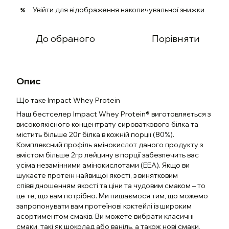
Увійти
для відображення накопичувальної знижки
%
До обраного
Порівняти
Опис
Що таке Impact Whey Protein
Наш бестселер Impact Whey Protein® виготовляється з
високоякісного концентрату сироваткового білка та
містить більше 20г білка в кожній порції (80%).
Комплексний профіль амінокислот даного продукту з
вмістом більше 2гр лейцину в порції забезпечить вас
усіма незамінними амінокислотами (EEA). Якщо ви
шукаєте протеїн найвищої якості, з винятковим
співвідношенням якості та ціни та чудовим смаком – то
це те, що вам потрібно. Ми пишаємося тим, що можемо
запропонувати вам протеїнові коктейлі із широким
асортиментом смаків. Ви можете вибрати класичні
смаки, такі як шоколад або ваніль, а також нові смаки,