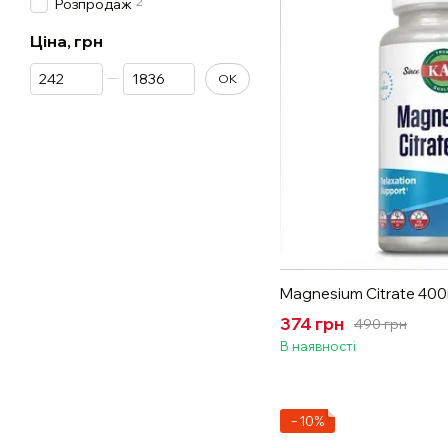
2
Розпродаж
Ціна, грн
Від Ціна, грн
До Ціна, грн
ОК
Magnesium Citrate 400
374 грн
490 грн
В наявності
−10%