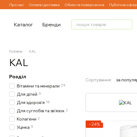
Перейти до основного контенту
Про нас
Оплата і доставка
Обмін та повернення
Публічна офер
Каталог
Бренди
Головна
KAL
KAL
Розділ
Сортування:
за популя
29
Вітаміни та мінерали
9
Для дітей
16
Для здоров'я
2
Для суглобів та зв'язок
2
Колагени
−24%
5
Уцінка