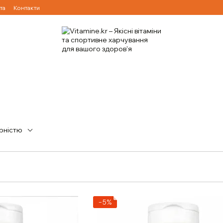
та
Контакти
рністю
−5%