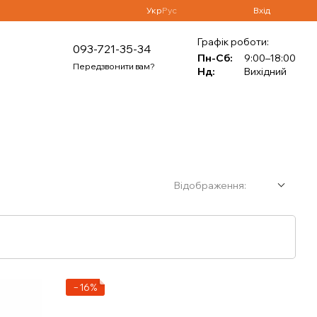
Укр
Рус
Вхід
Графік роботи:
093-721-35-34
Пн-Сб:
9:00–18:00
Передзвонити вам?
Нд:
Вихідний
Відображення:
−16%