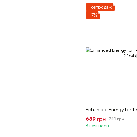
Розпродаж
−7%
Enhanced Energy for Te
689 грн
740 грн
В наявності