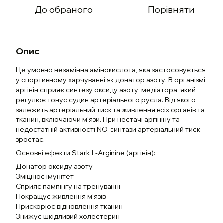
До обраного
Порівняти
Опис
Це умовно незамінна амінокислота, яка застосовується
у спортивному харчуванні як донатор азоту. В організмі
аргінін сприяє синтезу оксиду азоту, медіатора, який
регулює тонус судин артеріального русла. Від якого
залежить артеріальний тиск та живлення всіх органів та
тканин, включаючи м'язи. При нестачі аргініну та
недостатній активності NO-синтази артеріальний тиск
зростає.
Основні ефекти Stark L-Arginine (аргінін):
Донатор оксиду азоту
Зміцнює імунітет
Сприяє пампінгу на тренуванні
Покращує живлення м'язів
Прискорює відновлення тканин
Знижує шкідливий холестерин