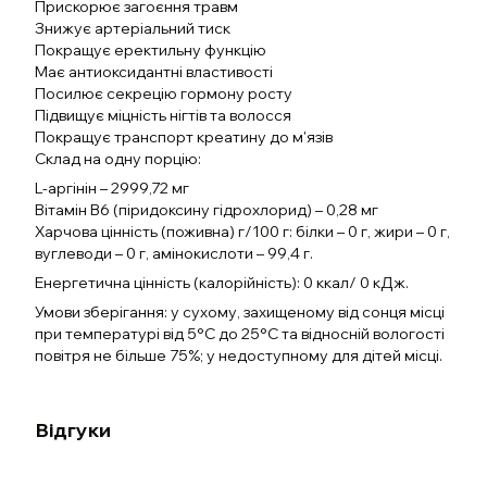
Прискорює загоєння травм
Знижує артеріальний тиск
Покращує еректильну функцію
Має антиоксидантні властивості
Посилює секрецію гормону росту
Підвищує міцність нігтів та волосся
Покращує транспорт креатину до м'язів
Склад на одну порцію:
L-аргінін – 2999,72 мг
Вітамін B6 (піридоксину гідрохлорид) – 0,28 мг
Харчова цінність (поживна) г/100 г: білки – 0 г, жири – 0 г,
вуглеводи – 0 г, амінокислоти – 99,4 г.
Енергетична цінність (калорійність): 0 ккал/ 0 кДж.
Умови зберігання: у сухому, захищеному від сонця місці
при температурі від 5°С до 25°С та відносній вологості
повітря не більше 75%; у недоступному для дітей місці.
Відгуки