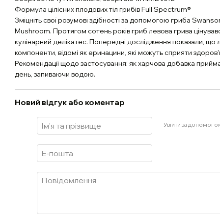
Формула цілісних плодових тіл грибів Full Spectrum®
Зміцніть свої розумові здібності за допомогою гриба Swanson
Mushroom. Протягом сотень років гриб левова грива цінувався
кулінарний делікатес. Попередні дослідження показали, що л
компоненти, відомі як еринацини, які можуть сприяти здоров'
Рекомендації щодо застосування: як харчова добавка приймай
день, запиваючи водою.
Новий відгук або коментар
Увійти за допомого