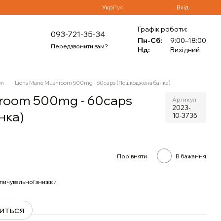
Укр
Рус
Вхід
Графік роботи:
093-721-35-34
Пн-Сб:
9:00–18:00
Передзвонити вам?
Нд:
Вихідний
on
Lions Mane Mushroom 500mg - 60caps (Пошкоджена банка)
room 500mg - 60caps
Артикул
2023-
нка)
10-3735
Порівняти
В бажання
пичувальної знижки
виться