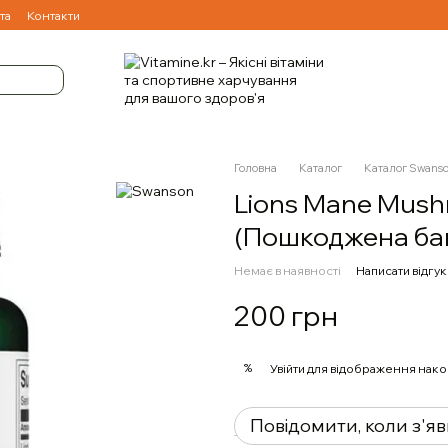
та
Контакти
Головна
Каталог
Каталог Swans
Lions Mane Mush
(Пошкоджена ба
Немає в наявності
Написати відгук
200 грн
%
Увійти
для відображення нако
Повідомити, коли з'я