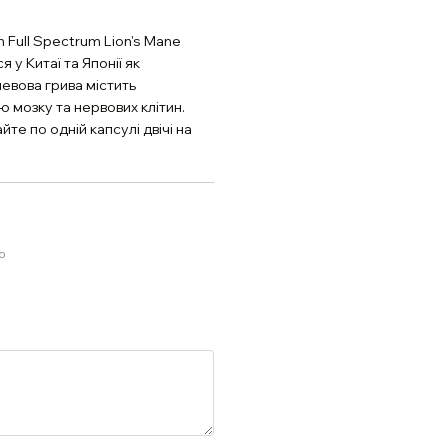
 Full Spectrum Lion's Mane
 у Китаї та Японії як
евова грива містить
ю мозку та нервових клітин.
те по одній капсулі двічі на
ю