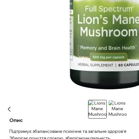
Опис
Підтримує збалансоване психічне та загальне здоров'я
Зберігає почуття спокою, зберігаючи пильність